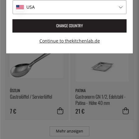
Gastronorm GN 1/2, Edelstahl -
Gastronorm GN 1/4, Edelstahl -
USA
Patina - Höhe 150 mm
Patina - Höhe 100 mm
36 €
23 €
CHANGE COUNTRY
Continue to thekitchenlab.de
ÖSTLIN
PATINA
Gastrolöffel / Servierlöffel
Gastronorm GN 1/2, Edelstahl -
Patina - Höhe 40 mm
7 €
21 €
Mehr anzeigen