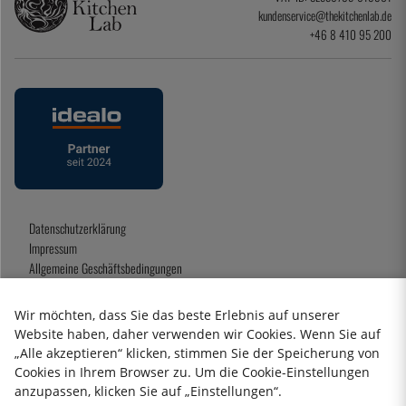
kundenservice@thekitchenlab.de
+46 8 410 95 200
Datenschutzerklärung
Impressum
Allgemeine Geschäftsbedingungen
Geschenkkarte
Wir möchten, dass Sie das beste Erlebnis auf unserer
Website haben, daher verwenden wir Cookies. Wenn Sie auf
„Alle akzeptieren“ klicken, stimmen Sie der Speicherung von
2026 KitchenLab AB
Cookies in Ihrem Browser zu. Um die Cookie-Einstellungen
anzupassen, klicken Sie auf „Einstellungen“.