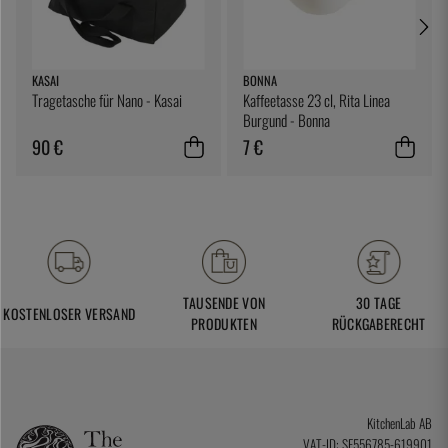
KASAI
BONNA
Tragetasche für Nano - Kasai
Kaffeetasse 23 cl, Rita Linea
Burgund - Bonna
90 €
7 €
TAUSENDE VON
30 TAGE
KOSTENLOSER VERSAND
PRODUKTEN
RÜCKGABERECHT
KitchenLab AB
VAT-ID: SE556785-619901