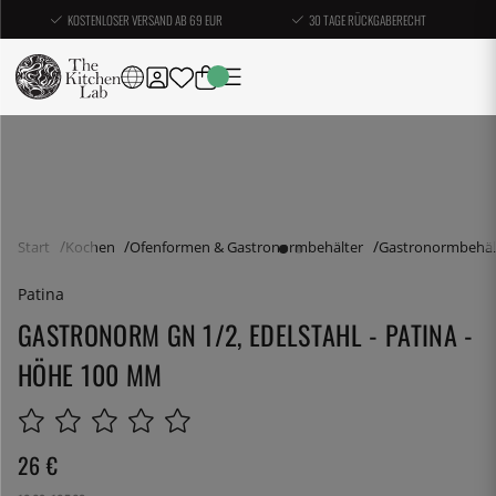
KOSTENLOSER VERSAND AB 69 EUR
30 TAGE RÜCKGABERECHT
Start
Kochen
Ofenformen & Gastronormbehälter
Gastronormbehäl
Patina
GASTRONORM GN 1/2, EDELSTAHL - PATINA -
HÖHE 100 MM
26
€