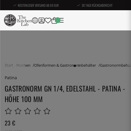
KOSTENLOSER VERSAND AB 69 EUR
30 TAGE RÜCKGABERECHT
Start
Kochen
Ofenformen & Gastronormbehälter
Gastronormbehäl
Patina
GASTRONORM GN 1/4, EDELSTAHL - PATINA -
HÖHE 100 MM
23
€