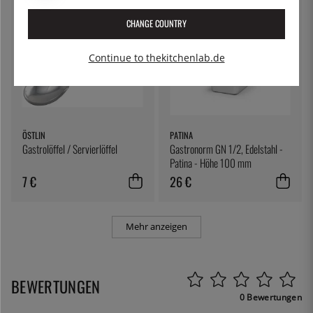
CHANGE COUNTRY
Continue to thekitchenlab.de
ÖSTLIN
PATINA
Gastrolöffel / Servierlöffel
Gastronorm GN 1/2, Edelstahl -
Patina - Höhe 100 mm
7 €
26 €
Mehr anzeigen
BEWERTUNGEN
0 Bewertungen