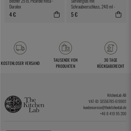
Becher 25 cl, Picardie Rosa -
Servierglas mit
Duralex
Schraubverschluss, 240 ml -
Exxent
4 €
5 €
TAUSENDE VON
30 TAGE
KOSTENLOSER VERSAND
PRODUKTEN
RÜCKGABERECHT
KitchenLab AB
VAT-ID: SE556785-619901
kundenservice@thekitchenlab.de
+46 8 410 95 200