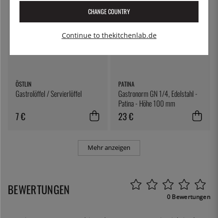
CHANGE COUNTRY
Continue to thekitchenlab.de
ÖSTLIN
PATINA
Gastrolöffel / Servierlöffel
Gastronorm GN 1/4, Edelstahl -
Patina - Höhe 100 mm
7 €
23 €
Mehr anzeigen
BEWERTUNGEN
0 Bewertungen