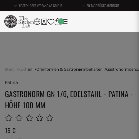
KOSTENLOSER VERSAND AB 69 EUR
30 TAGE RÜCKGABERECHT
Start
Kochen
Ofenformen & Gastronormbehälter
Gastronormbehäl
Patina
GASTRONORM GN 1/6, EDELSTAHL - PATINA -
HÖHE 100 MM
15
€