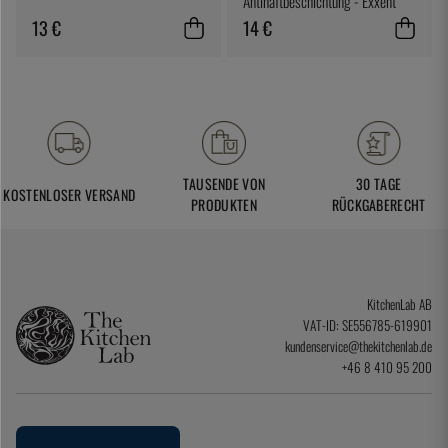
Antihaftbeschichtung - Exxent
13 €
14 €
TAUSENDE VON
30 TAGE
KOSTENLOSER VERSAND
PRODUKTEN
RÜCKGABERECHT
KitchenLab AB
VAT-ID: SE556785-619901
kundenservice@thekitchenlab.de
+46 8 410 95 200