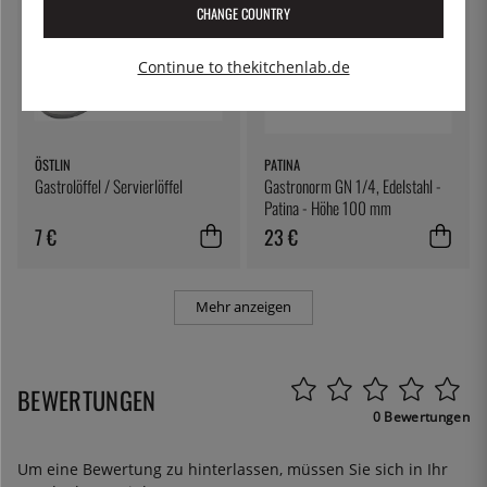
CHANGE COUNTRY
Continue to thekitchenlab.de
ÖSTLIN
PATINA
Gastrolöffel / Servierlöffel
Gastronorm GN 1/4, Edelstahl -
Patina - Höhe 100 mm
7 €
23 €
Mehr anzeigen
BEWERTUNGEN
0 Bewertungen
Um eine Bewertung zu hinterlassen, müssen Sie sich in Ihr