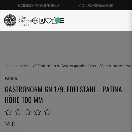
KOSTENLOSER VERSAND AB 69 EUR
30 TAGE RÜCKGABERECHT
Start
Kochen
Ofenformen & Gastronormbehälter
Gastronormbehäl
Patina
GASTRONORM GN 1/9, EDELSTAHL - PATINA -
HÖHE 100 MM
14
€