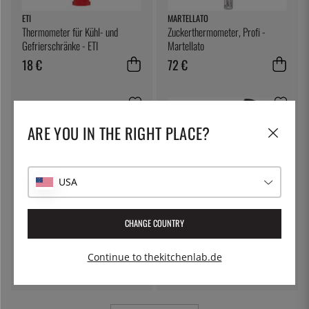
ETI
MARTELLATO
Thermometer für Kühl- und
Zuckerthermometer, Profi -
Gefrierschränke - ETI
Martellato
18 €
72 €
ARE YOU IN THE RIGHT PLACE?
USA
CHANGE COUNTRY
ÖSTLIN
ETI
Gastrolöffel / Servierlöffel
Zucker-, Saft- und
Marmeladenthermometer,
Continue to thekitchenlab.de
rostfrei - ETI
7 €
32 €