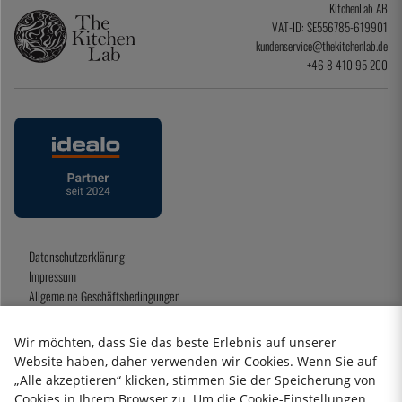
KitchenLab AB
VAT-ID: SE556785-619901
kundenservice@thekitchenlab.de
+46 8 410 95 200
Datenschutzerklärung
Impressum
Allgemeine Geschäftsbedingungen
Geschenkkarte
Wir möchten, dass Sie das beste Erlebnis auf unserer
Website haben, daher verwenden wir Cookies. Wenn Sie auf
„Alle akzeptieren“ klicken, stimmen Sie der Speicherung von
2026 KitchenLab AB
Cookies in Ihrem Browser zu. Um die Cookie-Einstellungen