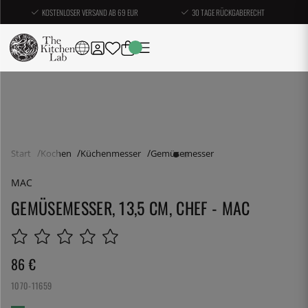
KOSTENLOSER VERSAND AB 69 EUR
30 TAGE RÜCKGABERECHT
Start
Kochen
Küchenmesser
Gemüsemesser
MAC
GEMÜSEMESSER, 13,5 CM, CHEF - MAC
86
€
1070-11659