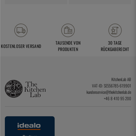
TAUSENDE VON
30 TAGE
KOSTENLOSER VERSAND
PRODUKTEN
RÜCKGABERECHT
KitchenLab AB
VAT-ID: SE556785-619901
kundenservice@thekitchenlab.de
+46 8 410 95 200