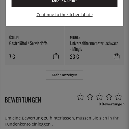
CHANGE COUNTRY
Continue to thekitchenlab.de
ÖSTLIN
MINGLE
Gastrolöffel / Servierlöffel
Universalthermometer, schwarz
- Mingle
7 €
23 €
Mehr anzeigen
BEWERTUNGEN
0 Bewertungen
Um eine Bewertung zu hinterlassen, müssen Sie sich in Ihr
Kundenkonto
einloggen
.