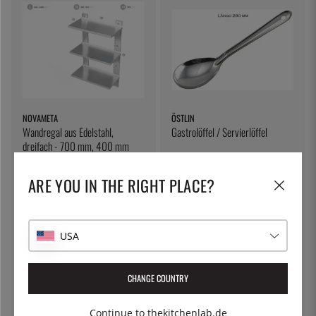
NOVAMETA
ÖSTLIN
Wandregal aus Edelstahl,
Gastrolöffel / Servierlöffel
dreifach - 700 mm, 400 mm
351 €
7 €
ARE YOU IN THE RIGHT PLACE?
USA
CHANGE COUNTRY
Continue to thekitchenlab.de