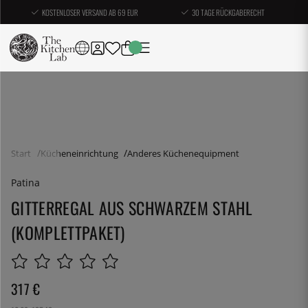
KOSTENLOSER VERSAND AB 69 EUR
30 TAGE RÜCKGABERECHT
Start
Kücheneinrichtung
Anderes Küchenequipment
Patina
GITTERREGAL AUS SCHWARZEM STAHL
(KOMPLETTPAKET)
317
€