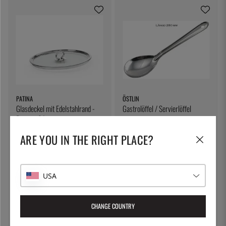
PATINA
ÖSTLIN
Glasdeckel mit Edelstahlrand -
Gastrolöffel / Servierlöffel
Patina - 24 cm
16 €
7 €
ARE YOU IN THE RIGHT PLACE?
42
%
USA
CHANGE COUNTRY