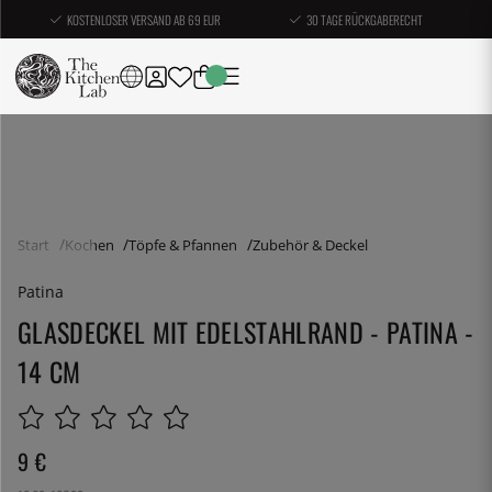
KOSTENLOSER VERSAND AB 69 EUR
30 TAGE RÜCKGABERECHT
Start
Kochen
Töpfe & Pfannen
Zubehör & Deckel
Patina
GLASDECKEL MIT EDELSTAHLRAND - PATINA -
14 CM
9
€