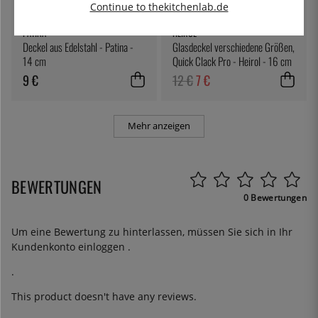
Continue to thekitchenlab.de
PATINA
HEIROL
Deckel aus Edelstahl - Patina -
Glasdeckel verschiedene Größen,
14 cm
Quick Clack Pro - Heirol - 16 cm
9 €
12 €
7 €
Mehr anzeigen
BEWERTUNGEN
0 Bewertungen
Um eine Bewertung zu hinterlassen, müssen Sie sich in Ihr
Kundenkonto
einloggen
.
.
This product doesn't have any reviews.