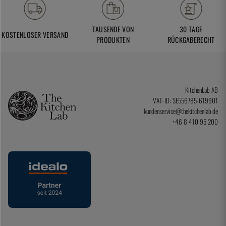
TAUSENDE VON
30 TAGE
KOSTENLOSER VERSAND
PRODUKTEN
RÜCKGABERECHT
KitchenLab AB
VAT-ID: SE556785-619901
kundenservice@thekitchenlab.de
+46 8 410 95 200