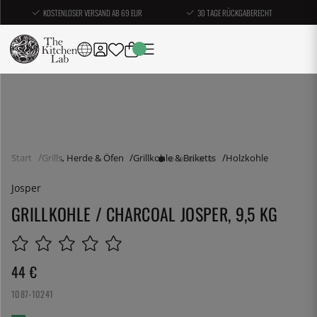
KOSTENLOSER VERSAND AB 69 EUR
30 TAGE RÜCKGABERECHT
Start
Grills, Herde & Öfen
Grillkohle & Briketts
Holzkohle
Josper
GRILLKOHLE / CHARCOAL JOSPER, 9,5 KG
44
€
1087-10241