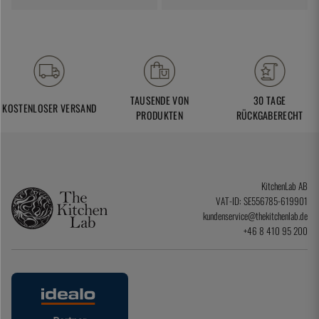
TAUSENDE VON
30 TAGE
KOSTENLOSER VERSAND
PRODUKTEN
RÜCKGABERECHT
KitchenLab AB
VAT-ID: SE556785-619901
kundenservice@thekitchenlab.de
+46 8 410 95 200