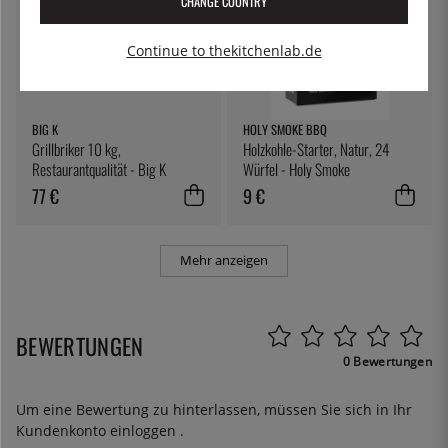
CHANGE COUNTRY
Continue to thekitchenlab.de
BIG K
HOLY SMOKE BBQ
Grillbriker 10 kg,
Holzkohle-Starter, Natur, 24
Restaurantqualität - Big K
Würfel - Holy Smoke
77 €
9 €
Mehr anzeigen
BEWERTUNGEN
0 Bewertungen
Um eine Bewertung zu hinterlassen, müssen Sie sich in Ihr
Kundenkonto
einloggen
.