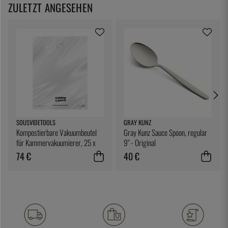
ZULETZT ANGESEHEN
SOUSVIDETOOLS
GRAY KUNZ
Kompostierbare Vakuumbeutel
Gray Kunz Sauce Spoon, regular
für Kammervakuumierer, 25 x
9" - Original
25 cm, 200er-Pack -
74 €
40 €
SousVideTools