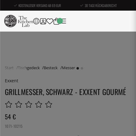
KOSTENLOSER VERSAND AB 69 EUR
30 TAGE RÜCKGABERECHT
Start
Tischgedeck
Besteck
Messer
Exxent
GRILLMESSER, SCHWARZ - EXXENT GOURMÉ
54
€
1071-10215