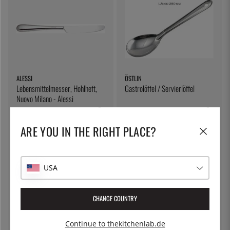
ALESSI
ÖSTLIN
Lebensmittelmesser, Hohlheft,
Gastrolöffel / Servierlöffel
Nuovo Milano - Alessi
28 €
7 €
ARE YOU IN THE RIGHT PLACE?
USA
CHANGE COUNTRY
Continue to thekitchenlab.de