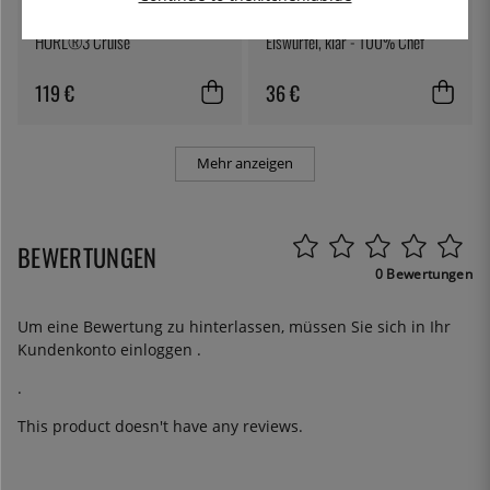
HORL-1993
100% CHEF
HORL®3 Cruise
Eiswürfel, klar - 100% Chef
119 €
36 €
Mehr anzeigen
BEWERTUNGEN
0 Bewertungen
Um eine Bewertung zu hinterlassen, müssen Sie sich in Ihr
Kundenkonto
einloggen
.
.
This product doesn't have any reviews.