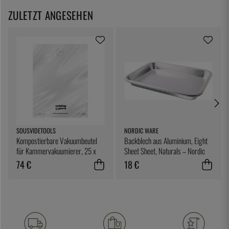
ZULETZT ANGESEHEN
SOUSVIDETOOLS
NORDIC WARE
Kompostierbare Vakuumbeutel
Backblech aus Aluminium, Eight
für Kammervakuumierer, 25 x
Sheet Sheet, Naturals – Nordic
25 cm, 200er-Pack -
Ware
74 €
18 €
SousVideTools