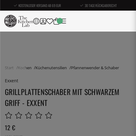
KOSTENLOSER VERSAND AB 69 EUR
30 TAGE RÜCKGABERECHT
Start
Kochen
Küchenutensilien
Pfannenwender & Schaber
Exxent
GRILLPLATTENSCHABER MIT SCHWARZEM
GRIFF - EXXENT
12
€