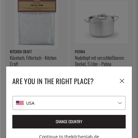
KITCHEN CRAFT
PATINA
Käsetuch, Filtertuch - Kitchen
Nudeltopf mit verschließbarem
Craft
Deckel, 5 Liter - Patina
7 €
54 €
ARE YOU IN THE RIGHT PLACE?
USA
CHANGE COUNTRY
Continue to thekitchenlab.de