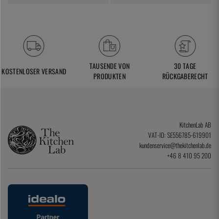
TAUSENDE VON
30 TAGE
KOSTENLOSER VERSAND
PRODUKTEN
RÜCKGABERECHT
KitchenLab AB
VAT-ID: SE556785-619901
kundenservice@thekitchenlab.de
+46 8 410 95 200