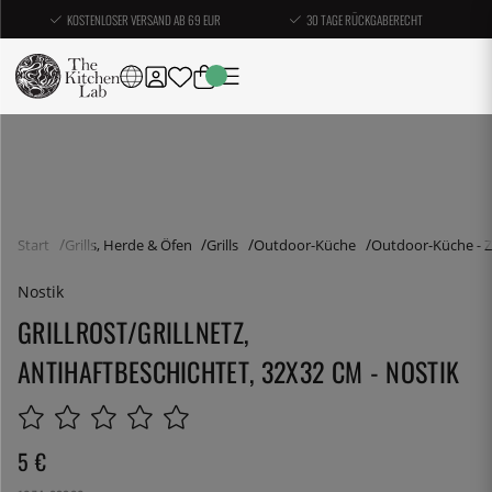
KOSTENLOSER VERSAND AB 69 EUR
30 TAGE RÜCKGABERECHT
Start
Grills, Herde & Öfen
Grills
Outdoor-Küche
Outdoor-Küche - 
Nostik
GRILLROST/GRILLNETZ,
ANTIHAFTBESCHICHTET, 32X32 CM - NOSTIK
5
€