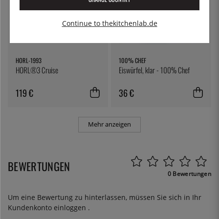
Continue to thekitchenlab.de
HORL-1993
100% CHEF
HORL®3 Cruise
Eiswürfel, klar - 100% Chef
119 €
36 €
Mehr anzeigen
BEWERTUNGEN
0 Bewertungen
Um eine Bewertung zu hinterlassen, müssen Sie sich in Ihr
Kundenkonto
einloggen
.