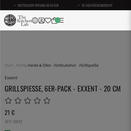
KOSTENLOSER VERSAND AB 69 EUR
30 TAGE RÜCKGABERECHT
Start
Grills, Herde & Öfen
Grillzubehör
Grillspieße
Exxent
GRILLSPIESSE, 6ER-PACK - EXXENT - 20 CM
21
€
1071-10022