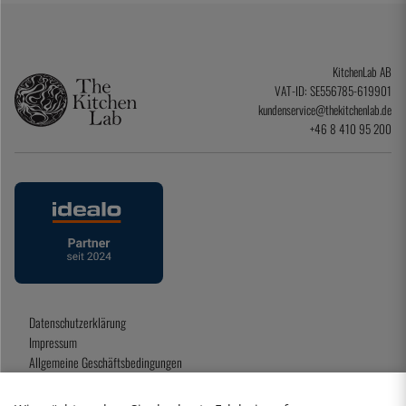
KitchenLab AB
VAT-ID: SE556785-619901
kundenservice@thekitchenlab.de
+46 8 410 95 200
Datenschutzerklärung
Impressum
Allgemeine Geschäftsbedingungen
Geschenkkarte