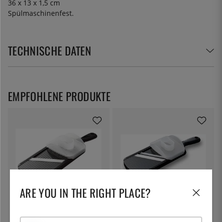
36 x 13 x 1,5 cm
Spülmaschinenfest.
TECHNISCHE DATEN
EMPFOHLENE PRODUKTE
ARE YOU IN THE RIGHT PLACE?
KYOCERA
KYOCERA
Mandoline, Keramikklinge,
Julienne Mandoline mit