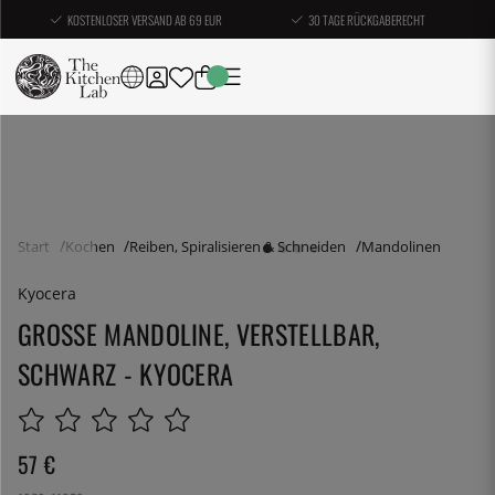
KOSTENLOSER VERSAND AB 69 EUR
30 TAGE RÜCKGABERECHT
Start
Kochen
Reiben, Spiralisieren & Schneiden
Mandolinen
Kyocera
GROSSE MANDOLINE, VERSTELLBAR, S
CHWARZ - KYOCERA
57
€