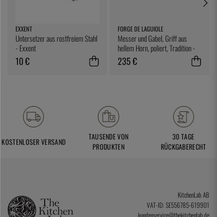
EXXENT
FORGE DE LAGUIOLE
Untersetzer aus rostfreiem Stahl
Messer und Gabel, Griff aus
- Exxent
hellem Horn, poliert, Tradition -
Forge de Laguiole
10 €
235 €
TAUSENDE VON
30 TAGE
KOSTENLOSER VERSAND
PRODUKTEN
RÜCKGABERECHT
KitchenLab AB
VAT-ID: SE556785-619901
kundenservice@thekitchenlab.de