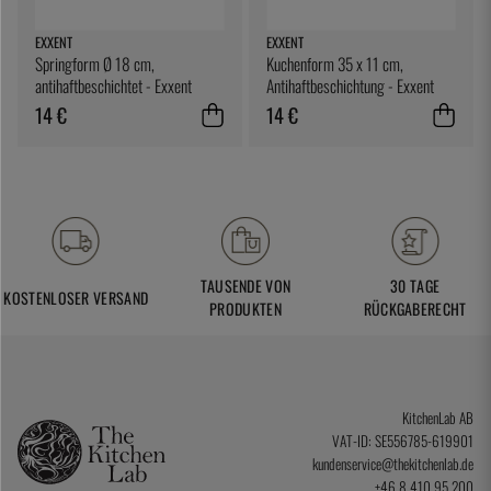
EXXENT
EXXENT
Springform Ø 18 cm,
Kuchenform 35 x 11 cm,
antihaftbeschichtet - Exxent
Antihaftbeschichtung - Exxent
14 €
14 €
TAUSENDE VON
30 TAGE
KOSTENLOSER VERSAND
PRODUKTEN
RÜCKGABERECHT
KitchenLab AB
VAT-ID: SE556785-619901
kundenservice@thekitchenlab.de
+46 8 410 95 200