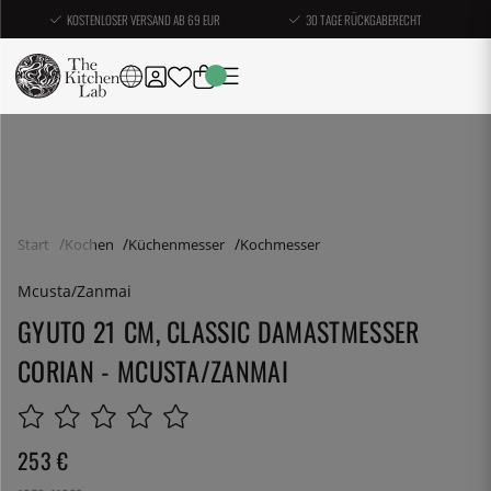
KOSTENLOSER VERSAND AB 69 EUR
30 TAGE RÜCKGABERECHT
Start
Kochen
Küchenmesser
Kochmesser
Mcusta/Zanmai
GYUTO 21 CM, CLASSIC DAMASTMESSER
CORIAN - MCUSTA/ZANMAI
253
€