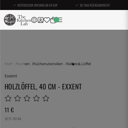
KOSTENLOSER VERSAND AB 69 EUR
30 TAGE RÜCKGABERECHT
Start
Kochen
Küchenutensilien
Kellen & Löffel
Exxent
HOLZLÖFFEL, 40 CM - EXXENT
11
€
1071-10144