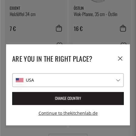
EXXENT
ÖSTLIN
Holzlöffel 34 cm
Wok-Pfanne, 35 cm - Östlin
7 €
16 €
ARE YOU IN THE RIGHT PLACE?
USA
CHANGE COUNTRY
DE BUYER
DE BUYER
Pincet in Holz braten, b bois - de
Risottoslev in Wood, b Bois - de
Buyer
Buyer
Continue to thekitchenlab.de
9 €
6 €