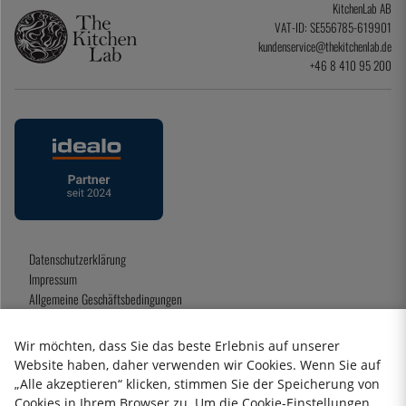
KitchenLab AB
VAT-ID: SE556785-619901
kundenservice@thekitchenlab.de
+46 8 410 95 200
Datenschutzerklärung
Impressum
Allgemeine Geschäftsbedingungen
Geschenkkarte
Wir möchten, dass Sie das beste Erlebnis auf unserer
Website haben, daher verwenden wir Cookies. Wenn Sie auf
„Alle akzeptieren“ klicken, stimmen Sie der Speicherung von
2026 KitchenLab AB
Cookies in Ihrem Browser zu. Um die Cookie-Einstellungen