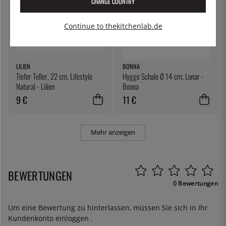
CHANGE COUNTRY
Continue to thekitchenlab.de
LILIEN
BONNA
Tiefer Teller, 22 cm, Lifestyle
Hygge Schale Ø 14 cm, Lunar -
Natural - Lilien
Bonna
9 €
11 €
Mehr anzeigen
BEWERTUNGEN
0 Bewertungen
Um eine Bewertung zu hinterlassen, müssen Sie sich in Ihr
Kundenkonto
einloggen
.