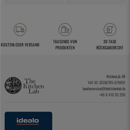
TAUSENDE VON
30 TAGE
KOSTENLOSER VERSAND
PRODUKTEN
RÜCKGABERECHT
KitchenLab AB
VAT-ID: SE556785-619901
kundenservice@thekitchenlab.de
+46 8 410 95 200