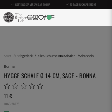
KOSTENLOSER VERSAND AB 69 EUR
30 TAGE RÜCKGABERECHT
Start
Tischgedeck
Teller, Schüsseln & Schalen
Schüsseln
Bonna
HYGGE SCHALE Ø 14 CM, SAGE - BONNA
11
€
1069-26075