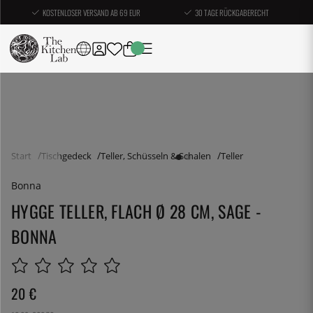
KOSTENLOSER VERSAND AB 69 EUR
30 TAGE RÜCKGABERECHT
Start
Tischgedeck
Teller, Schüsseln & Schalen
Teller
Bonna
HYGGE TELLER, FLACH Ø 28 CM, SAGE -
BONNA
20
€