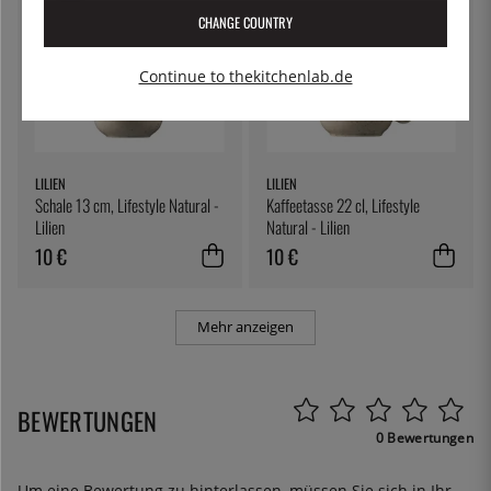
CHANGE COUNTRY
Continue to thekitchenlab.de
LILIEN
LILIEN
Schale 13 cm, Lifestyle Natural -
Kaffeetasse 22 cl, Lifestyle
Lilien
Natural - Lilien
10 €
10 €
Mehr anzeigen
BEWERTUNGEN
0 Bewertungen
Um eine Bewertung zu hinterlassen, müssen Sie sich in Ihr