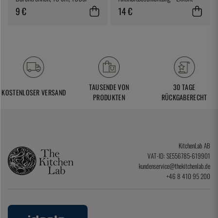
Pack - 100% Chef
9 €
14 €
TAUSENDE VON
30 TAGE
KOSTENLOSER VERSAND
PRODUKTEN
RÜCKGABERECHT
KitchenLab AB
VAT-ID: SE556785-619901
kundenservice@thekitchenlab.de
+46 8 410 95 200