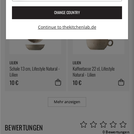
CHANGE COUNTRY
Continue to thekitchenlab.de
LILIEN
LILIEN
Schale 13 cm, Lifestyle Natural -
Kaffeetasse 22 cl, Lifestyle
Lilien
Natural - Lilien
10 €
10 €
Mehr anzeigen
BEWERTUNGEN
0 Bewertungen