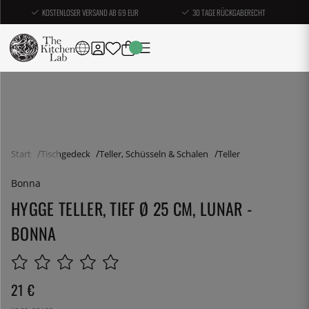
KOSTENLOSER VERSAND AB 69 EUR
30 TAGE RÜCKGABERECHT
Start
Tischgedeck
Teller, Schüsseln & Schalen
Teller
Bonna
HYGGE TELLER, TIEF Ø 25 CM, LUNAR -
BONNA
21
€