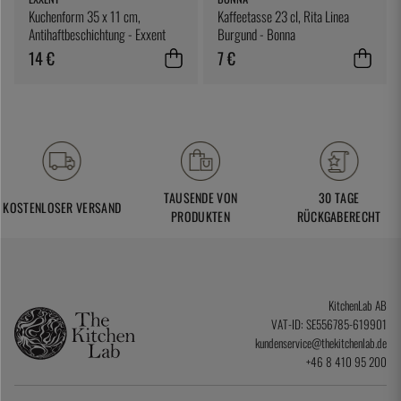
Kuchenform 35 x 11 cm,
Kaffeetasse 23 cl, Rita Linea
Antihaftbeschichtung - Exxent
Burgund - Bonna
14 €
7 €
TAUSENDE VON
30 TAGE
KOSTENLOSER VERSAND
PRODUKTEN
RÜCKGABERECHT
KitchenLab AB
VAT-ID: SE556785-619901
kundenservice@thekitchenlab.de
+46 8 410 95 200