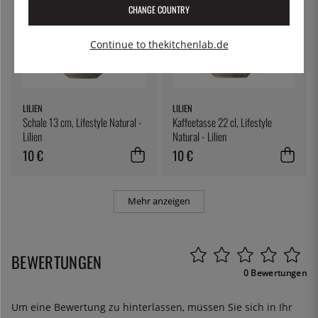
CHANGE COUNTRY
Continue to thekitchenlab.de
LILIEN
LILIEN
Schale 13 cm, Lifestyle Natural -
Kaffeetasse 22 cl, Lifestyle
Lilien
Natural - Lilien
10 €
10 €
Mehr anzeigen
BEWERTUNGEN
0 Bewertungen
Um eine Bewertung zu hinterlassen, müssen Sie sich in Ihr