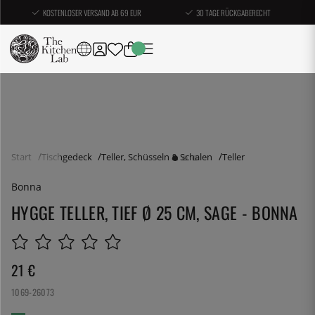
KOSTENLOSER VERSAND AB 69 EUR
30 TAGE RÜCKGABERECHT
Start
Tischgedeck
Teller, Schüsseln & Schalen
Teller
Bonna
HYGGE TELLER, TIEF Ø 25 CM, SAGE - BONNA
21
€
1069-26073