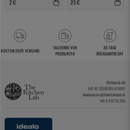
2 €
23 €
TAUSENDE VON
30 TAGE
KOSTENLOSER VERSAND
PRODUKTEN
RÜCKGABERECHT
KitchenLab AB
VAT-ID: SE556785-619901
kundenservice@thekitchenlab.de
+46 8 410 95 200