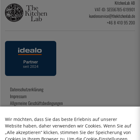
KitchenLab AB
VAT-ID: SE556785-619901
kundenservice@thekitchenlab.de
+46 8 410 95 200
Datenschutzerklärung
Impressum
Allgemeine Geschäftsbedingungen
Geschenkkarte
Wir möchten, dass Sie das beste Erlebnis auf unserer
Website haben, daher verwenden wir Cookies. Wenn Sie auf
„Alle akzeptieren“ klicken, stimmen Sie der Speicherung von
2026 KitchenLab AB
Cookies in Ihrem Browser zu. Um die Cookie-Einstellungen