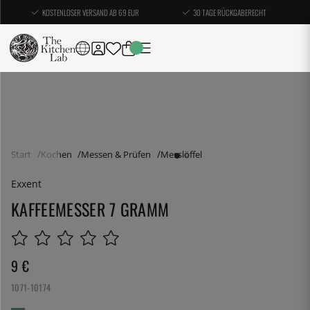
KOSTENLOSER VERSAND AB 69 EUR
30 TAGE RÜCKGABERECHT
Start
Kochen
Messen & Prüfen
Messlöffel
Exxent
KAFFEEMESSER 7 GRAMM
9
€
1071-10174