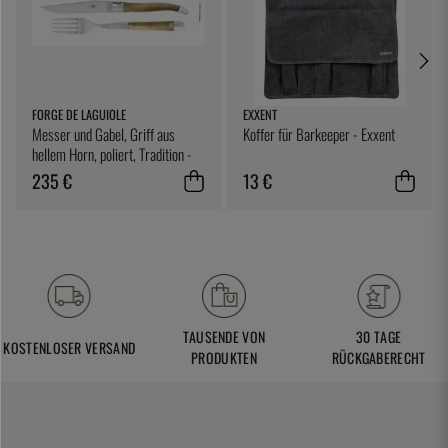
FORGE DE LAGUIOLE
EXXENT
Messer und Gabel, Griff aus
Koffer für Barkeeper - Exxent
hellem Horn, poliert, Tradition -
Forge de Laguiole
235 €
13 €
TAUSENDE VON
30 TAGE
KOSTENLOSER VERSAND
PRODUKTEN
RÜCKGABERECHT