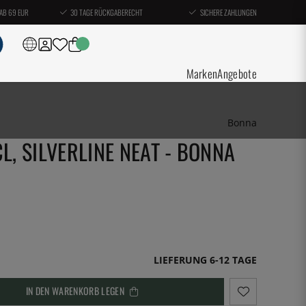
AB 69 EUR
30 TAGE RÜCKGABERECHT
SICHERE ZAHLUNGEN
Marken
Angebote
Bonna
L, SILVERLINE NEAT - BONNA
LIEFERUNG 6-12 TAGE
IN DEN WARENKORB LEGEN