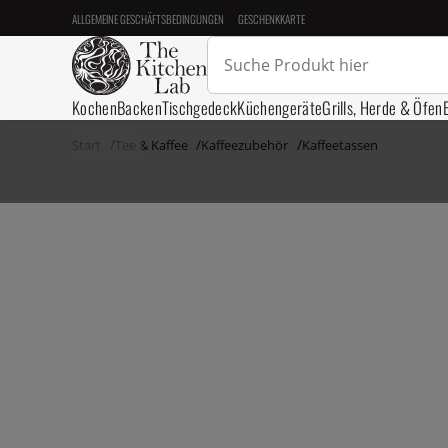
ALLGEMEINE GESCHÄFTSBEDINGUNGEN
GESCHENKKARTE
Kochen
Backen
Tischgedeck
Küchengeräte
Grills, Herde & Öfen
Start
Tee & Kaffee
Kaffeezubehör
Kaffeetassen