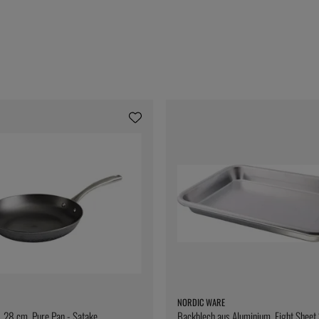
NORDIC WARE
, 28 cm, Pure Pan - Satake
Backblech aus Aluminium, Eight Sheet 