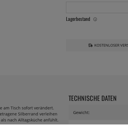
Lagerbestand
KOSTENLOSER VERS
TECHNISCHE DATEN
re am Tisch sofort verändert.
Gewicht:
tragene Silberrand verleihen
 als nach Alltagsküche anfühlt.
Serie: