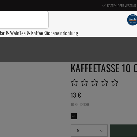
KOSTENLOSER VERSAND 
Bar & Wein
Tee & Kaffee
Kücheneinrichtung
KAFFEETASSE 10 C
13
€
1069-35136