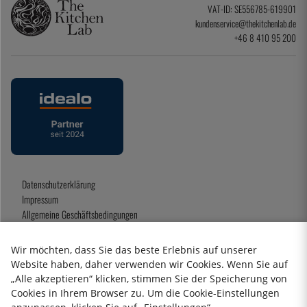
VAT-ID: SE556785-619901
kundenservice@thekitchenlab.de
+46 8 410 95 200
Datenschutzerklärung
Impressum
Allgemeine Geschäftsbedingungen
Geschenkkarte
Wir möchten, dass Sie das beste Erlebnis auf unserer
Website haben, daher verwenden wir Cookies. Wenn Sie auf
„Alle akzeptieren“ klicken, stimmen Sie der Speicherung von
2026 KitchenLab AB
Cookies in Ihrem Browser zu. Um die Cookie-Einstellungen