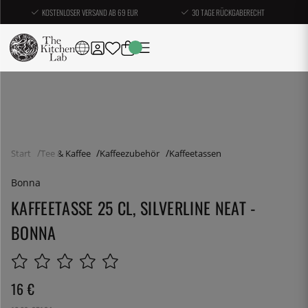
KOSTENLOSER VERSAND AB 69 EUR
30 TAGE RÜCKGABERECHT
Start
Tee & Kaffee
Kaffeezubehör
Kaffeetassen
Bonna
KAFFEETASSE 25 CL, SILVERLINE NEAT -
BONNA
16
€