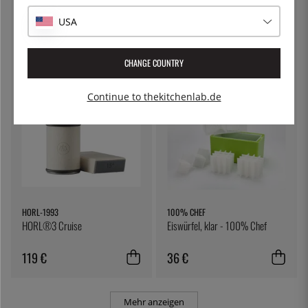
KITCHEN CRAFT
PATINA
Käsetuch, Filtertuch - Kitchen
Nudeltopf mit verschließbarem
USA
Craft
Deckel, 5 Liter - Patina
7 €
54 €
CHANGE COUNTRY
Continue to thekitchenlab.de
HORL-1993
100% CHEF
HORL®3 Cruise
Eiswürfel, klar - 100% Chef
119 €
36 €
Mehr anzeigen