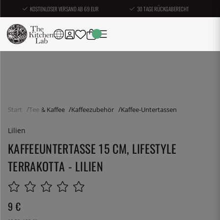
KOSTENLOSER VERSAND AB 69 EUR
30 TAGE RÜCKGABERECHT
Start
Tee & Kaffee
Kaffeezubehör
Kaffee-Untertassen
Lilien
KAFFEEUNTERTASSE 15 CM, LIFESTYLE
TERRAKOTTA - LILIEN
9
€