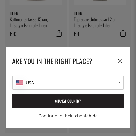
LILIEN
LILIEN
Kaffeeuntertasse 15 cm,
Espresso-Untertasse 12 cm,
Lifestyle Natural - Lilien
Lifestyle Natural - Lilien
8 €
6 €
ARE YOU IN THE RIGHT PLACE?
USA
CHANGE COUNTRY
ÖSTLIN
LILIEN
Gastrolöffel / Servierlöffel
Kaffeeuntertasse, Lifestyle
Highland - Lilien
Continue to thekitchenlab.de
7 €
8 €