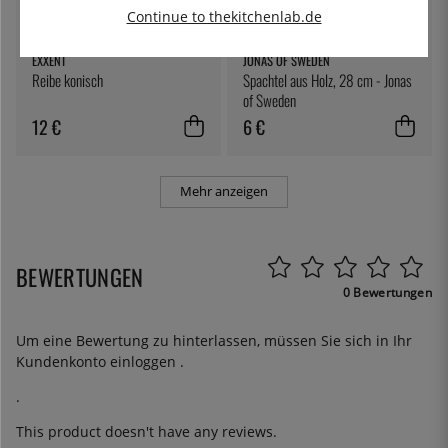
Continue to thekitchenlab.de
EXXENT
JONAS OF SWEDEN
Reibe konisch
Spachtel aus Holz, 28 cm - Jonas
of Sweden
12 €
6 €
Mehr anzeigen
BEWERTUNGEN
0 Bewertungen
Um eine Bewertung zu hinterlassen, müssen Sie sich in Ihr
Kundenkonto
einloggen
.
.
This product doesn't have any reviews.