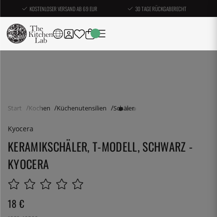
KOSTENLOSER VERSAND AB 69 EUR
30 TAGE RÜCKGABERECHT
Start
Kochen
Küchenutensilien
Schäler
Kyocera
KERAMIKSCHÄLER, T-MODELL, SCHWARZ -
KYOCERA
18
€