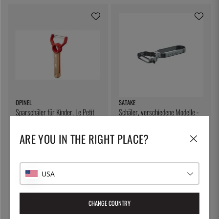
OPINEL
SATAKE
Sparschäler für Kinder, Le Petit
Schäler, verschiedene Modelle -
Chef - Opinel
Satake - Doppelseitiger Schäler
26 €
16 €
ARE YOU IN THE RIGHT PLACE?
USA
CHANGE COUNTRY