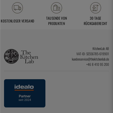
TAUSENDE VON
30 TAGE
KOSTENLOSER VERSAND
PRODUKTEN
RÜCKGABERECHT
KitchenLab AB
VAT-ID: SE556785-619901
kundenservice@thekitchenlab.de
+46 8 410 95 200