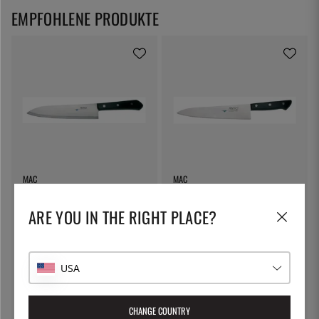
EMPFOHLENE PRODUKTE
MAC
MAC
Kochmesser, 20 cm, Chef - Mac
Universalmesser, 21,5 cm, Chef
- Mac
ARE YOU IN THE RIGHT PLACE?
163 €
126 €
USA
CHANGE COUNTRY