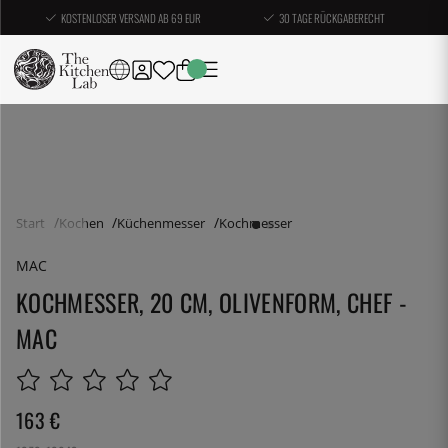
KOSTENLOSER VERSAND AB 69 EUR
30 TAGE RÜCKGABERECHT
Start
Kochen
Küchenmesser
Kochmesser
MAC
KOCHMESSER, 20 CM, OLIVENFORM, CHEF -
MAC
163
€