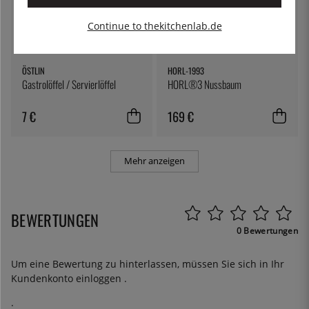
Continue to thekitchenlab.de
ÖSTLIN
HORL-1993
Gastrolöffel / Servierlöffel
HORL®3 Nussbaum
7 €
169 €
Mehr anzeigen
BEWERTUNGEN
0 Bewertungen
Um eine Bewertung zu hinterlassen, müssen Sie sich in Ihr
Kundenkonto
einloggen
.
.