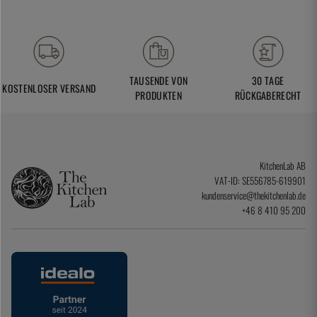
TAUSENDE VON
30 TAGE
KOSTENLOSER VERSAND
PRODUKTEN
RÜCKGABERECHT
KitchenLab AB
VAT-ID: SE556785-619901
kundenservice@thekitchenlab.de
+46 8 410 95 200