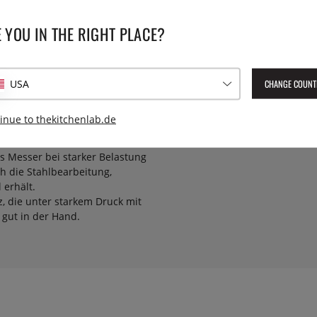
Stahl im Kern und Seiten aus
rägt 60-62. Griff aus
Herstellernummer:
DM-0707
 YOU IN THE RIGHT PLACE?
EAN:
4901601556667
r Küche! Fleischstücke, Gemüse,
CHANGE COUNT
USA
ic, bei dem zwei Arten von
inue to thekitchenlab.de
tem VG-10 Stahl verflochten
haltbar.
as Messer bei starker Belastung
ch die Stahlbearbeitung,
 erhält.
, die unter starkem Druck mit
 gut in der Hand.