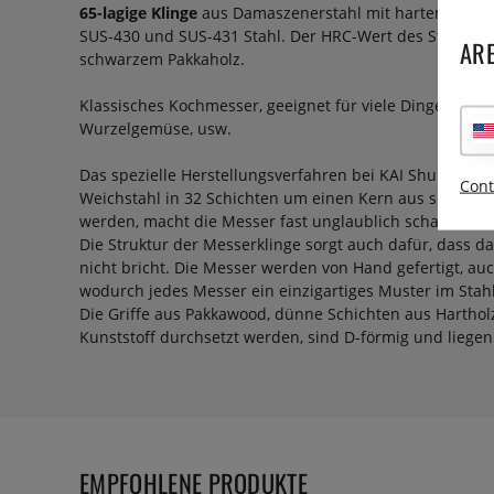
65-lagige Klinge
aus Damaszenerstahl mit hartem VG10 
SUS-430 und SUS-431 Stahl. Der HRC-Wert des Stahls bet
ARE
schwarzem Pakkaholz.
Klassisches Kochmesser, geeignet für viele Dinge in de
Wurzelgemüse, usw.
Das spezielle Herstellungsverfahren bei KAI Shun Class
Cont
Weichstahl in 32 Schichten um einen Kern aus sehr har
werden, macht die Messer fast unglaublich scharf und 
Die Struktur der Messerklinge sorgt auch dafür, dass d
nicht bricht. Die Messer werden von Hand gefertigt, au
wodurch jedes Messer ein einzigartiges Muster im Stahl
Die Griffe aus Pakkawood, dünne Schichten aus Hartholz
Kunststoff durchsetzt werden, sind D-förmig und liegen
EMPFOHLENE PRODUKTE