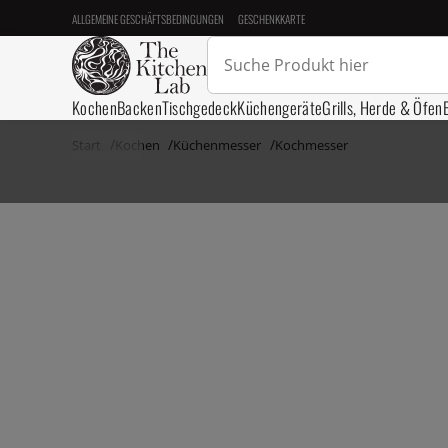
ALLGEMEINE GESCHÄFTSBEDINGUNGEN
GESCHENKKARTE
Kochen
Backen
Tischgedeck
Küchengeräte
Grills, Herde & Öfen
Start
Kochen
Küchenmesser
Kochmesser