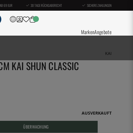
AB 69 EUR
30 TAGE RÜCKGABERECHT
SICHERE ZAHLUNGEN
Marken
Angebote
KAI
CM KAI SHUN CLASSIC
AUSVERKAUFT
ÜBERWACHUNG