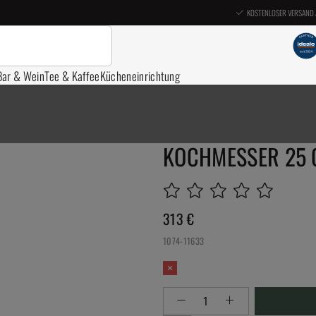
KOSTENLOSER VERSAND 
Bar & Wein
Tee & Kaffee
Kücheneinrichtung
KOCHMESSER 25 
313
€
1074-11633