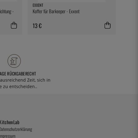
EXXENT
100% C
ichtung -
Koffer für Barkeeper - Exxent
Zahnst
100er-
13 €
9 €
TAGE RÜCKGABERECHT
ausreichend Zeit, sich in
 zu entscheiden..
KitchenLab
Datenschutzerklärung
Impressum