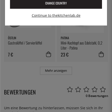
CHANGE COUNTRY
Continue to thekitchenlab.de
ÖSTLIN
PATINA
Gastrolöffel / Servierlöffel
Mini-Kochtopf aus Edelstahl, 0,2
Liter - Patina
7 €
23 €
Mehr anzeigen
BEWERTUNGEN
0 Bewertungen
Um eine Bewertung zu hinterlassen, müssen Sie sich in Ihr