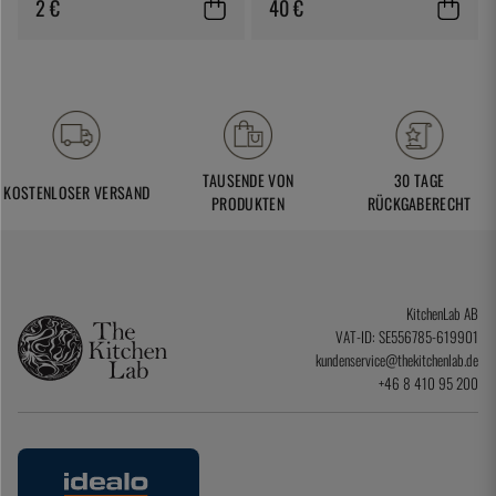
2 €
40 €
TAUSENDE VON
30 TAGE
KOSTENLOSER VERSAND
PRODUKTEN
RÜCKGABERECHT
KitchenLab AB
VAT-ID: SE556785-619901
kundenservice@thekitchenlab.de
+46 8 410 95 200