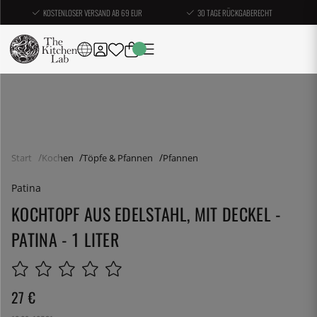
KOSTENLOSER VERSAND AB 69 EUR
30 TAGE RÜCKGABERECHT
Start
Kochen
Töpfe & Pfannen
Pfannen
Patina
KOCHTOPF AUS EDELSTAHL, MIT DECKEL -
PATINA - 1 LITER
27
€