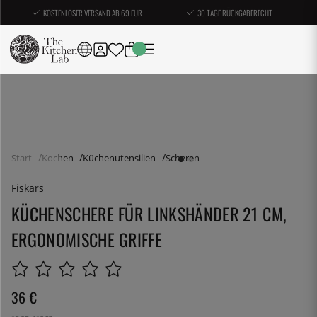
KOSTENLOSER VERSAND AB 69 EUR
30 TAGE RÜCKGABERECHT
Start
Kochen
Küchenutensilien
Scheren
Fiskars
KÜCHENSCHERE FÜR LINKSHÄNDER 21 CM,
ERGONOMISCHE GRIFFE
36
€