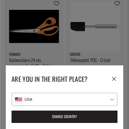
FISKARS
CRISTEL
Küchenschere 24 cm,
Silikonspatel, POC - Cristel
ergonomische Griffe - Fiskars
52 €
26 €
ARE YOU IN THE RIGHT PLACE?
USA
CHANGE COUNTRY