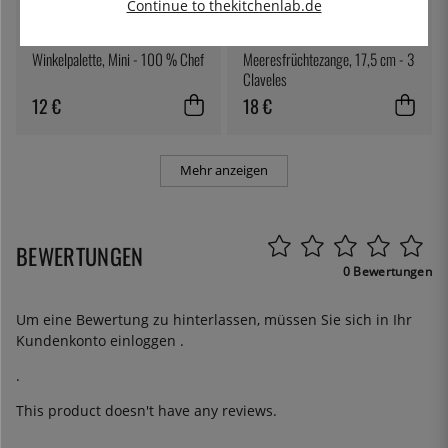
Continue to thekitchenlab.de
100% CHEF
3 CLAVELES
Winkelpalette, Mini - 100 % Chef
Meeresfrüchtezange, 17,5 cm - 3
Claveles
12 €
18 €
Mehr anzeigen
BEWERTUNGEN
0 Bewertungen
Um eine Bewertung zu hinterlassen, müssen Sie sich in Ihr
Kundenkonto
einloggen
.
.
This product doesn't have any reviews.