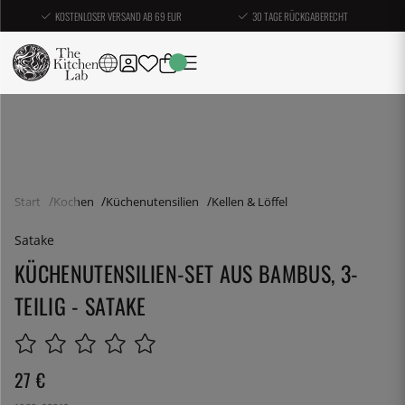
KOSTENLOSER VERSAND AB 69 EUR
30 TAGE RÜCKGABERECHT
Start
Kochen
Küchenutensilien
Kellen & Löffel
Satake
KÜCHENUTENSILIEN-SET AUS BAMBUS, 3-
TEILIG - SATAKE
27
€