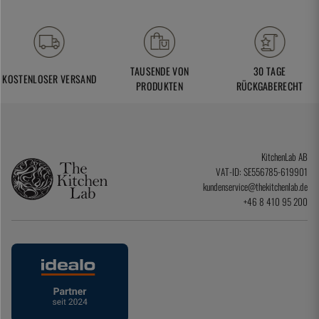
TAUSENDE VON
30 TAGE
KOSTENLOSER VERSAND
PRODUKTEN
RÜCKGABERECHT
KitchenLab AB
VAT-ID: SE556785-619901
kundenservice@thekitchenlab.de
+46 8 410 95 200