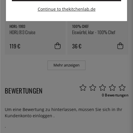
Continue to thekitchenlab.de
HORL-1993
100% CHEF
HORL®3 Cruise
Eiswürfel, klar - 100% Chef
119 €
36 €
Mehr anzeigen
BEWERTUNGEN
0 Bewertungen
Um eine Bewertung zu hinterlassen, müssen Sie sich in Ihr
Kundenkonto
einloggen
.
.