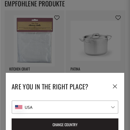
EMPFOHLENE PRODUKTE
KITCHEN CRAFT
PATINA
Käsetuch, Filtertuch - Kitchen
Nudeltopf mit verschließbarem
Craft
Deckel, 5 Liter - Patina
ARE YOU IN THE RIGHT PLACE?
7 €
54 €
USA
CHANGE COUNTRY