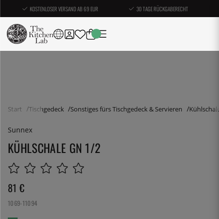
KOSTENLOSER VERSAND AB 69 EUR
30 TAGE RÜCKGABERECHT
Start
Tischgedeck
Sonstiges fürs Tischgedeck & Servieren
Kühlschal
Sunnex
KÜHLSCHALE GN 1/2
81
€
1069-11094