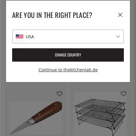
ARE YOU IN THE RIGHT PLACE?
USA
CHANGE COUNTRY
SUNNEX
100% CHEF
Kühlschale GN 1/1
Runde Aluminiumdosen, 100
Stück - 100% Chef
Continue to thekitchenlab.de
90 €
68 €