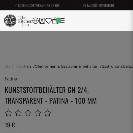
KOSTENLOSER VERSAND AB 69 EUR
30 TAGE RÜCKGABERECHT
Start
Kochen
Ofenformen & Gastronormbehälter
Gastronormbehäl
Patina
KUNSTSTOFFBEHÄLTER GN 2/4,
TRANSPARENT - PATINA - 100 MM
19
€