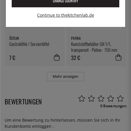
CHANGE COUNTRY
Continue to thekitchenlab.de
ÖSTLIN
PATINA
Gastrolöffel / Servierlöffel
Kunststoffbehälter GN 1/1,
transparent - Patina - 150 mm
7 €
32 €
Mehr anzeigen
BEWERTUNGEN
0 Bewertungen
Um eine Bewertung zu hinterlassen, müssen Sie sich in Ihr
Kundenkonto
einloggen
.