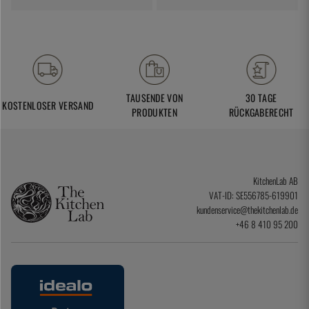
TAUSENDE VON
30 TAGE
KOSTENLOSER VERSAND
PRODUKTEN
RÜCKGABERECHT
KitchenLab AB
VAT-ID: SE556785-619901
kundenservice@thekitchenlab.de
+46 8 410 95 200