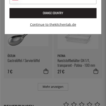
39 €
14 €
CHANGE COUNTRY
Continue to thekitchenlab.de
ÖSTLIN
PATINA
Gastrolöffel / Servierlöffel
Kunststoffbehälter GN 1/1,
transparent - Patina - 100 mm
7 €
27 €
Mehr anzeigen