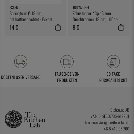
EXXENT
100% CHEF
Springform Ø 18 cm,
Zahnstocher / Spieß zum
antihaftbeschichtet - Exxent
Durchtrennen, 18 cm, 100er-
Pack - 100% Chef
14 €
9 €
TAUSENDE VON
30 TAGE
KOSTENLOSER VERSAND
PRODUKTEN
RÜCKGABERECHT
KitchenLab AB
VAT-ID: SE556785-619901
kundenservice@thekitchenlab.de
+46 8 410 95 200