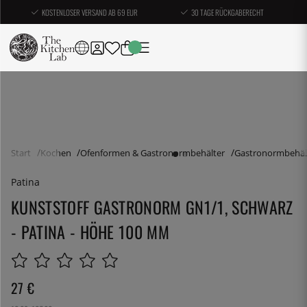
KOSTENLOSER VERSAND AB 69 EUR
30 TAGE RÜCKGABERECHT
Start
Kochen
Ofenformen & Gastronormbehälter
Gastronormbehäl
Patina
KUNSTSTOFF GASTRONORM GN1/1, SCHWARZ
- PATINA - HÖHE 100 MM
27
€