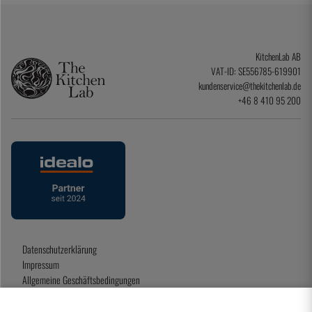
KitchenLab AB
VAT-ID: SE556785-619901
kundenservice@thekitchenlab.de
+46 8 410 95 200
Datenschutzerklärung
Impressum
Allgemeine Geschäftsbedingungen
Geschenkkarte