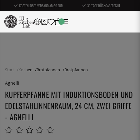
KOSTENLOSER VERSAND AB 69 EUR
30 TAGE RÜCKGABERECHT
Start
Kochen
Bratpfannen
Bratpfannen
Agnelli
KUPFERPFANNE MIT INDUKTIONSBODEN UND
EDELSTAHLINNENRAUM, 24 CM, ZWEI GRIFFE
- AGNELLI