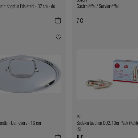
mit Knopf in Edelstahl - 32 cm - de
Gastrolöffel / Servierlöffel
7 €
ISI
lantis - Demeyere - 16 cm
Sodakartuschen CO2, 10er Pack (Kohl
iSi
8 €