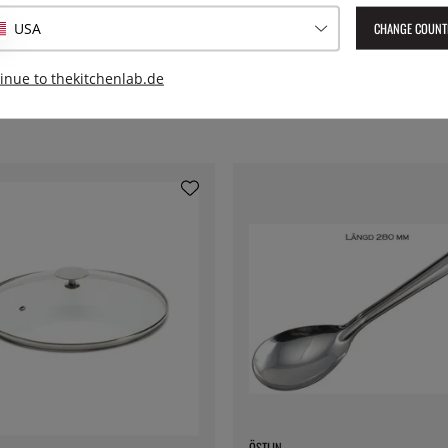
 cl und 1000 cl.
CHANGE COUNT
USA
inue to thekitchenlab.de
ÖSTLIN