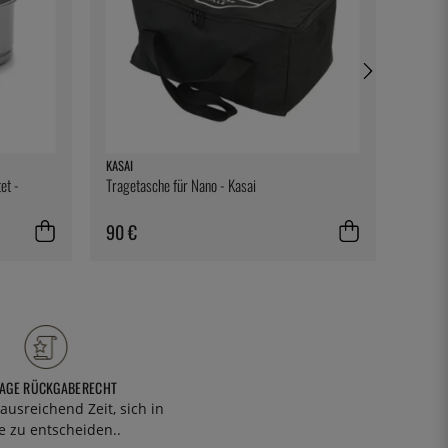
KASAI
SOUSVI
et -
Tragetasche für Nano - Kasai
Kompos
Kammer
SousVi
90 €
74 €
TAGE RÜCKGABERECHT
ausreichend Zeit, sich in
 zu entscheiden..