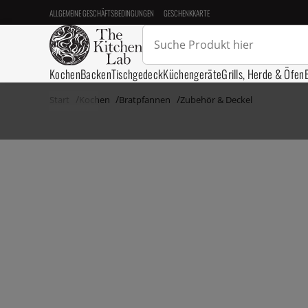
ALLGEMEINE GESCHÄFTSBEDINGUNGEN
GESCHENKKARTE
Kochen
Backen
Tischgedeck
Küchengeräte
Grills, Herde & Öfen
Start
Kochen
Bratpfannen
Zubehör & Deckel