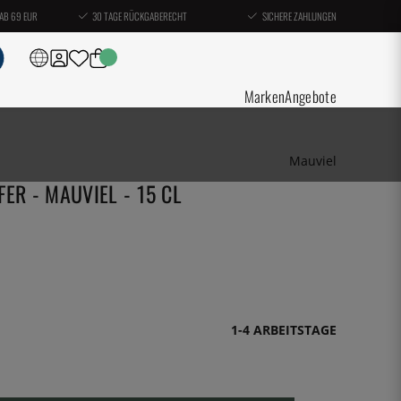
AB 69 EUR
30 TAGE RÜCKGABERECHT
SICHERE ZAHLUNGEN
Marken
Angebote
Mauviel
ER - MAUVIEL - 15 CL
1-4 ARBEITSTAGE