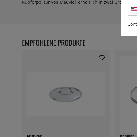
Kupferpolitur von Mauviel, erhältlich in zwei Größen: 15
Cont
EMPFOHLENE PRODUKTE
DEMEYERE
DE BUYER