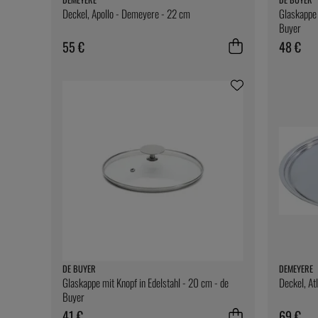
Deckel, Apollo - Demeyere - 22 cm
Glaskappe 
Buyer
55 €
48 €
DE BUYER
DEMEYERE
Glaskappe mit Knopf in Edelstahl - 20 cm - de
Deckel, At
Buyer
41 €
69 €