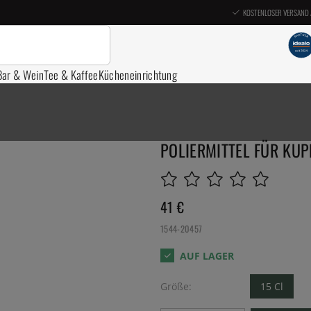
KOSTENLOSER VERSAND 
Bar & Wein
Tee & Kaffee
Kücheneinrichtung
POLIERMITTEL FÜR KUPF
41
€
1544-20457
Größe:
15 Cl