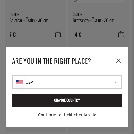
ÖSTLIN
ÖSTLIN
Salatbar - Östlin - 30 cm
Bratzange - Östlin - 30 cm
7 €
14 €
ARE YOU IN THE RIGHT PLACE?
USA
CHANGE COUNTRY
JONAS OF SWEDEN
DE BUYER
Löffel aus Buchenholz, 30 cm -
Schaumkelle aus Edelstahl mit
Continue to thekitchenlab.de
Jonas of Sweden
Holzgriff, B bois - de Buyer
6 €
23 €