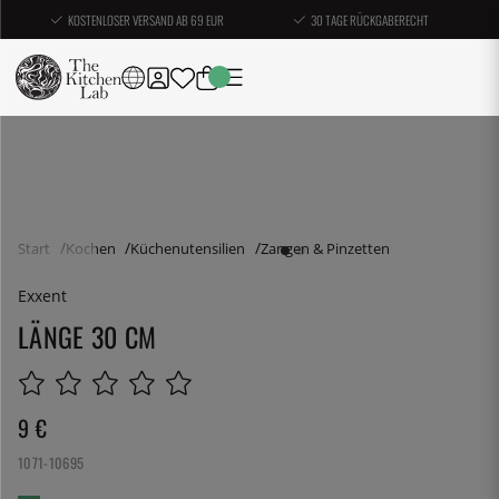
KOSTENLOSER VERSAND AB 69 EUR
30 TAGE RÜCKGABERECHT
Start
Kochen
Küchenutensilien
Zangen & Pinzetten
Exxent
LÄNGE 30 CM
9
€
1071-10695