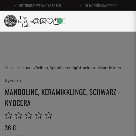
KOSTENLOSER VERSAND AB 69 EUR
30 TAGE RÜCKGABERECHT
Start
Kochen
Reiben, Spiralisieren & Schneiden
Mandolinen
Kyocera
MANDOLINE, KERAMIKKLINGE, SCHWARZ -
KYOCERA
36
€