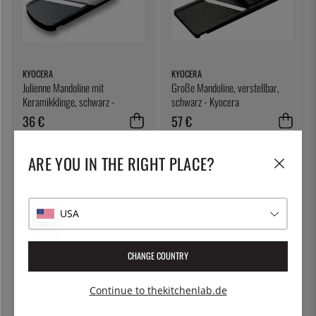
KYOCERA
KYOCERA
Julienne Mandoline mit
Große Mandoline, verstellbar,
Keramikklinge, schwarz -
schwarz - Kyocera
Kyocera
36 €
57 €
ARE YOU IN THE RIGHT PLACE?
USA
CHANGE COUNTRY
EXXENT
TELLIER
Continue to thekitchenlab.de
Abtropfgitter, GN 1/2 - Exxent
Holzmandoline - Tellier