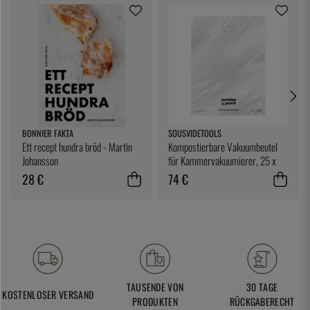
BONNIER FAKTA
SOUSVIDETOOLS
Ett recept hundra bröd - Martin
Kompostierbare Vakuumbeutel
Johansson
für Kammervakuumierer, 25 x
25 cm, 200er-Pack -
28 €
74 €
SousVideTools
TAUSENDE VON
30 TAGE
KOSTENLOSER VERSAND
PRODUKTEN
RÜCKGABERECHT