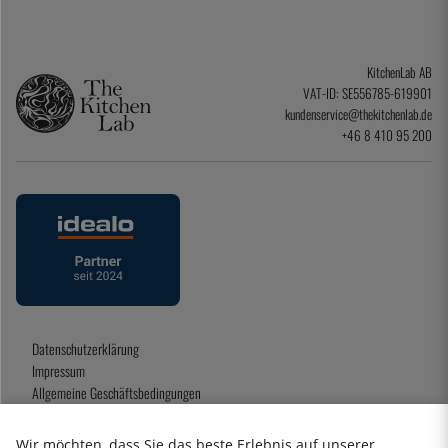
KitchenLab AB
VAT-ID: SE556785-619901
kundenservice@thekitchenlab.de
+46 8 410 95 200
Datenschutzerklärung
Impressum
Allgemeine Geschäftsbedingungen
Geschenkkarte
Wir möchten, dass Sie das beste Erlebnis auf unserer