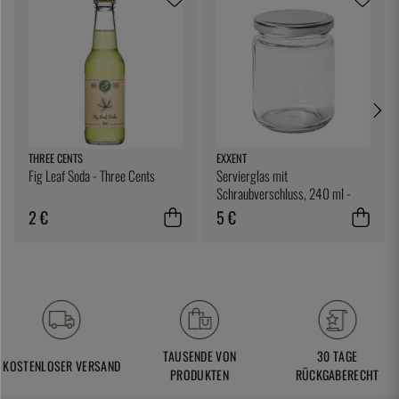
THREE CENTS
EXXENT
Fig Leaf Soda - Three Cents
Servierglas mit
Schraubverschluss, 240 ml -
Exxent
2 €
5 €
TAUSENDE VON
30 TAGE
KOSTENLOSER VERSAND
PRODUKTEN
RÜCKGABERECHT