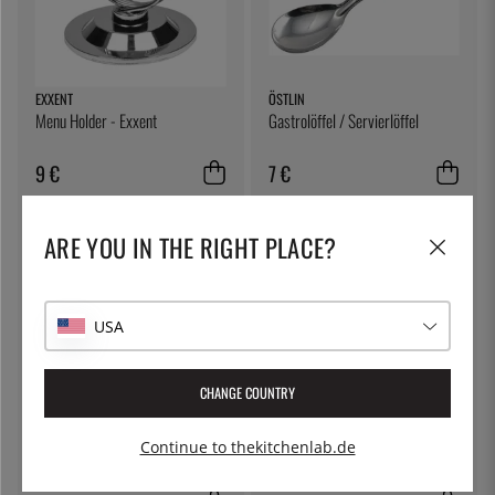
EXXENT
ÖSTLIN
Menu Holder - Exxent
Gastrolöffel / Servierlöffel
9 €
7 €
ARE YOU IN THE RIGHT PLACE?
USA
CHANGE COUNTRY
BBM
MARTELLATO
Continue to thekitchenlab.de
Notebook, Schwarz - BBM
Drehbarer Kuchenteller, einfach -
Martellato