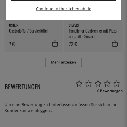
Continue to thekitchenlab.de
ÖSTLIN
SIEVERT
Gastrolöffel / Servierlöffel
Handlicher Gasbrenner mit Piezo,
nur griff - Sievert
7 €
72 €
Mehr anzeigen
BEWERTUNGEN
0 Bewertungen
Um eine Bewertung zu hinterlassen, müssen Sie sich in Ihr
Kundenkonto
einloggen
.
.