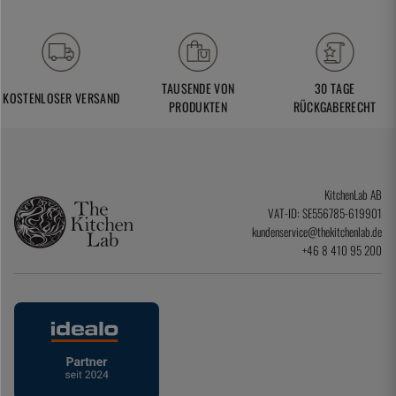
TAUSENDE VON
30 TAGE
KOSTENLOSER VERSAND
PRODUKTEN
RÜCKGABERECHT
KitchenLab AB
VAT-ID: SE556785-619901
kundenservice@thekitchenlab.de
+46 8 410 95 200