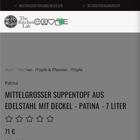
KOSTENLOSER VERSAND AB 69 EUR
30 TAGE RÜCKGABERECHT
Start
Kochen
Töpfe & Pfannen
Töpfe
Patina
MITTELGROSSER SUPPENTOPF AUS E
DELSTAHL MIT DECKEL - PATINA - 7 LITER
71
€