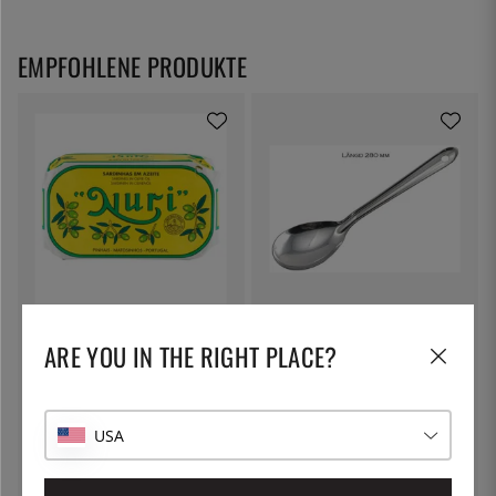
EMPFOHLENE PRODUKTE
NURI
ÖSTLIN
Sardinen in Olivenöl, 125g - Nuri
Gastrolöffel / Servierlöffel
ARE YOU IN THE RIGHT PLACE?
8 €
7 €
USA
13
%