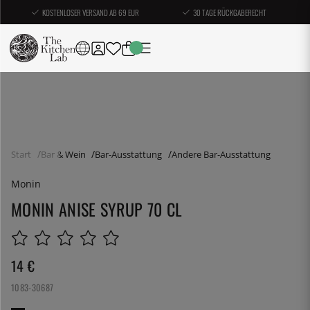
KOSTENLOSER VERSAND AB 69 EUR
30 TAGE RÜCKGABERECHT
Start
Bar & Wein
Bar-Ausstattung
Andere Bar-Ausstattung
Monin
MONIN ANISE SYRUP 70 CL
14
€
1083-30687