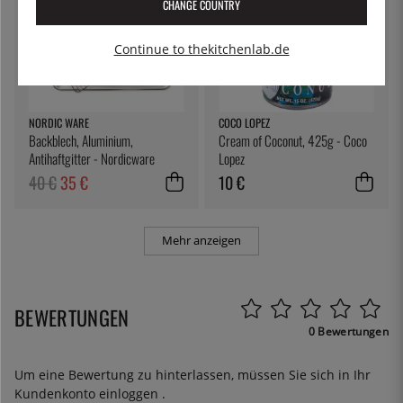
CHANGE COUNTRY
Continue to thekitchenlab.de
NORDIC WARE
COCO LOPEZ
Backblech, Aluminium,
Cream of Coconut, 425g - Coco
Antihaftgitter - Nordicware
Lopez
40 €
35 €
10 €
Mehr anzeigen
BEWERTUNGEN
0 Bewertungen
Um eine Bewertung zu hinterlassen, müssen Sie sich in Ihr
Kundenkonto
einloggen
.