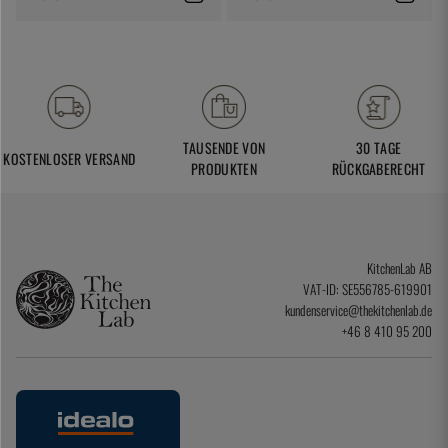
TAUSENDE VON
30 TAGE
KOSTENLOSER VERSAND
PRODUKTEN
RÜCKGABERECHT
KitchenLab AB
VAT-ID: SE556785-619901
kundenservice@thekitchenlab.de
+46 8 410 95 200