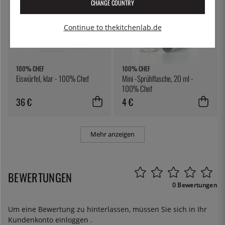
CHANGE COUNTRY
Continue to thekitchenlab.de
100% CHEF
100% CHEF
Eiswürfel, klar - 100% Chef
Mini -Sprühflasche, 20 ml -
100% Chef
36 €
4 €
Mehr anzeigen
BEWERTUNGEN
0 Bewertungen
Um eine Bewertung zu hinterlassen, müssen Sie sich in Ihr
Kundenkonto
einloggen
.