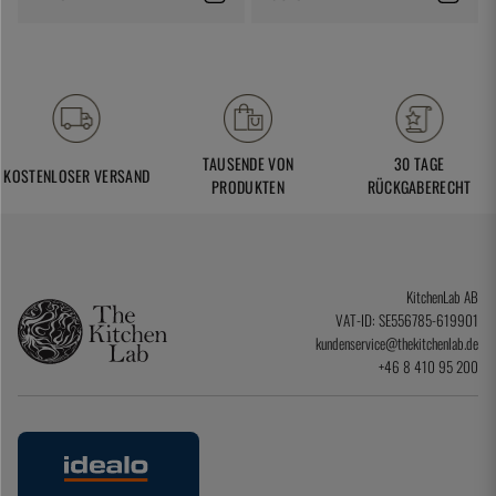
TAUSENDE VON
30 TAGE
KOSTENLOSER VERSAND
PRODUKTEN
RÜCKGABERECHT
KitchenLab AB
VAT-ID: SE556785-619901
kundenservice@thekitchenlab.de
+46 8 410 95 200