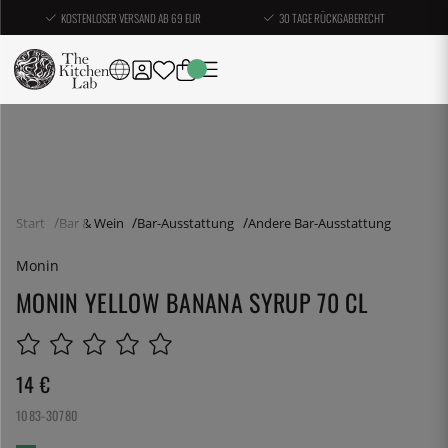
KOSTENLOSER VERSAND AB 69 EUR
30 TAGE RÜCKGABERECHT
Start
Bar & Wein
Bar-Ausstattung
Andere Bar-Ausstattung
Monin
MONIN YELLOW BANANA SYRUP 70 CL
14
€
1083-30780