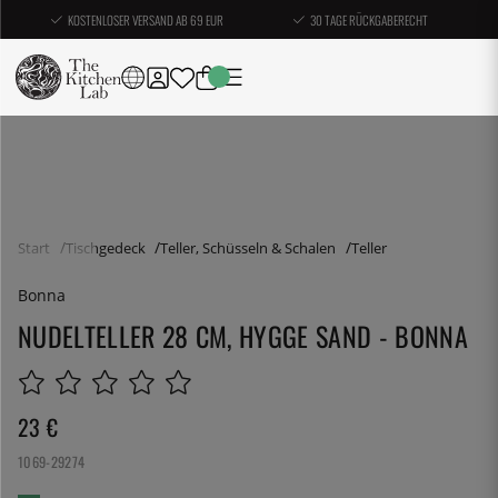
KOSTENLOSER VERSAND AB 69 EUR
30 TAGE RÜCKGABERECHT
Start
Tischgedeck
Teller, Schüsseln & Schalen
Teller
Bonna
NUDELTELLER 28 CM, HYGGE SAND - BONNA
23
€
1069-29274