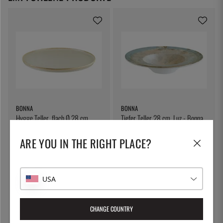
BONNA
BONNA
Hygge Teller, flach Ø 28 cm,
Tiefer Teller 28 cm, Luz - Bonna
Sand - Bonna
20 €
21 €
ARE YOU IN THE RIGHT PLACE?
USA
CHANGE COUNTRY