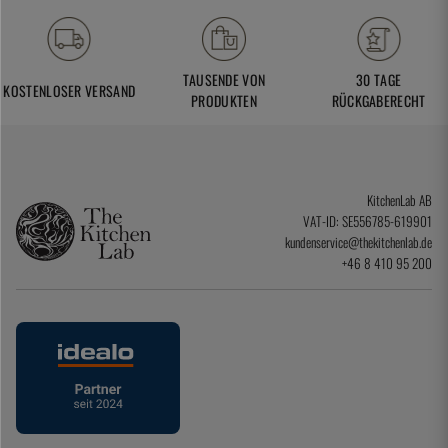
TAUSENDE VON
30 TAGE
KOSTENLOSER VERSAND
PRODUKTEN
RÜCKGABERECHT
KitchenLab AB
VAT-ID: SE556785-619901
kundenservice@thekitchenlab.de
+46 8 410 95 200