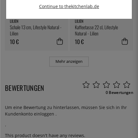
Continue to thekitchenlab.de
LILIEN
LILIEN
Schale 13 cm, Lifestyle Natural -
Kaffeetasse 22 cl, Lifestyle
Lilien
Natural - Lilien
10 €
10 €
Mehr anzeigen
BEWERTUNGEN
0 Bewertungen
Um eine Bewertung zu hinterlassen, müssen Sie sich in Ihr
Kundenkonto
einloggen
.
.
This product doesn't have any reviews.