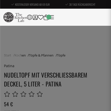
KOSTENLOSER VERSAND AB 69 EUR
30 TAGE RÜCKGABERECHT
Start
Kochen
Töpfe & Pfannen
Töpfe
Patina
NUDELTOPF MIT VERSCHLIESSBAREM D
ECKEL, 5 LITER - PATINA
54
€