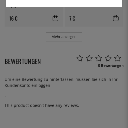
Spaghettilöffel - Östlin
Gastrolöffel / Servierlöffel
16 €
7 €
Mehr anzeigen
BEWERTUNGEN
0 Bewertungen
Um eine Bewertung zu hinterlassen, müssen Sie sich in Ihr
Kundenkonto
einloggen
.
.
This product doesn't have any reviews.