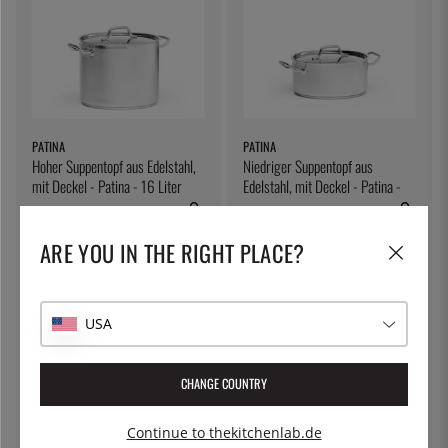
PATINA
PATINA
Hoher Suppentopf aus Edelstahl,
Niedriger Suppentopf aus
mit Deckel - Patina - 16 Liter
Edelstahl, mit Deckel - Patina -
4,5 Liter
102 €
66 €
ARE YOU IN THE RIGHT PLACE?
USA
CHANGE COUNTRY
Continue to thekitchenlab.de
ÖSTLIN
ÖSTLIN