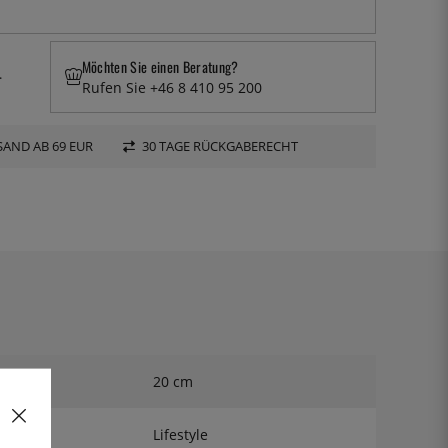
Möchten Sie einen Beratung?
.
Rufen Sie +46 8 410 95 200
AND AB 69 EUR
30 TAGE RÜCKGABERECHT
20 cm
Lifestyle