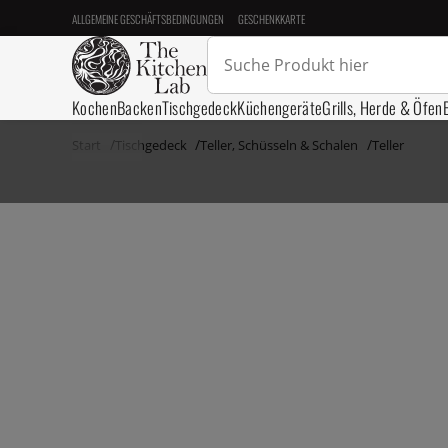
ALLGEMEINE GESCHÄFTSBEDINGUNGEN
GESCHENKKARTE
Kochen
Backen
Tischgedeck
Küchengeräte
Grills, Herde & Öfen
Start
Tischgedeck
Teller, Schüsseln & Schalen
Teller