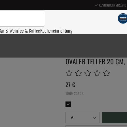
KOSTENLOSER VERSAND 
Bar & Wein
Tee & Kaffee
Kücheneinrichtung
OVALER TELLER 20 CM, 
27
€
1069-20405