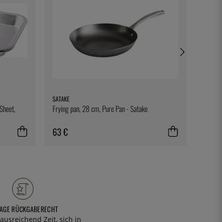
SATAKE
GRAY K
Sheet,
Frying pan, 28 cm, Pure Pan - Satake
Gray Ku
63 €
40 €
TAGE RÜCKGABERECHT
ausreichend Zeit, sich in