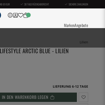
AB 69 EUR
30 TAGE RÜCKGABERECHT
SICHERE ZAHLUNGEN
Marken
Angebote
Lilien
LIFESTYLE ARCTIC BLUE - LILIEN
LIEFERUNG 6-12 TAGE
IN DEN WARENKORB LEGEN