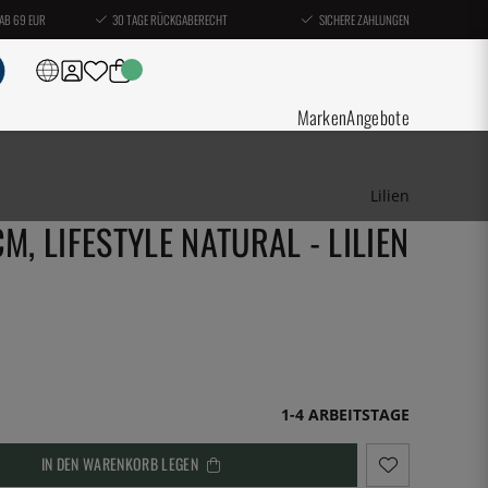
AB 69 EUR
30 TAGE RÜCKGABERECHT
SICHERE ZAHLUNGEN
Marken
Angebote
Lilien
M, LIFESTYLE NATURAL - LILIEN
1-4 ARBEITSTAGE
IN DEN WARENKORB LEGEN