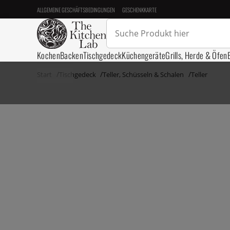
ALLGEMEINE GESCHÄFTSBEDINGUNGEN
GESCHENKKARTE
Kochen
Backen
Tischgedeck
Küchengeräte
Grills, Herde & Öfen
Start
Tischgedeck
Teller, Schüsseln & Schalen
Teller