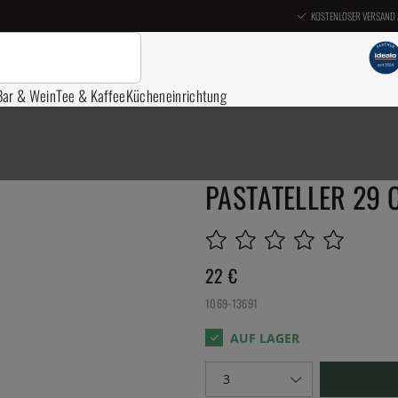
KOSTENLOSER VERSAND 
Bar & Wein
Tee & Kaffee
Kücheneinrichtung
PASTATELLER 29 C
22
€
1069-13691