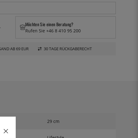
Möchten Sie einen Beratung?
.
Rufen Sie +46 8 410 95 200
AND AB 69 EUR
30 TAGE RÜCKGABERECHT
29 cm
Lifestyle