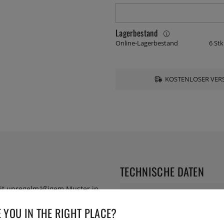
Lagerbestand
Online-Lagerbestand
6 Stk
KOSTENLOSER VERS
TECHNISCHE DATEN
n mit unregelmäßigem Muster in
Durchmesser:
 YOU IN THE RIGHT PLACE?
Serie: