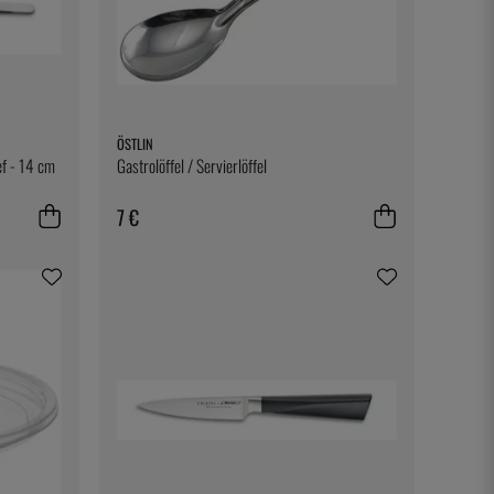
ÖSTLIN
ef - 14 cm
Gastrolöffel / Servierlöffel
7 €