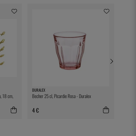
DURALEX
THREE 
, 18 cm,
Becher 25 cl, Picardie Rosa - Duralex
Fig Lea
4 €
2 €