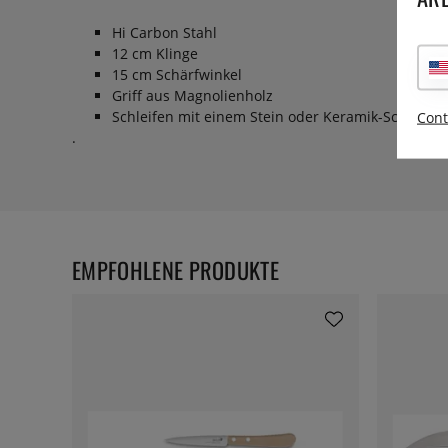
Hi Carbon Stahl
12 cm Klinge
15 cm Schärfwinkel
Griff aus Magnolienholz
Schleifen mit einem Stein oder Keramik-Schleifste
Cont
.
EMPFOHLENE PRODUKTE