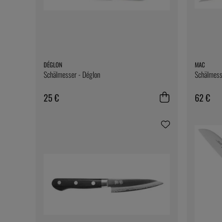
DÉGLON
MAC
Schälmesser - Déglon
Schälmess
25 €
62 €