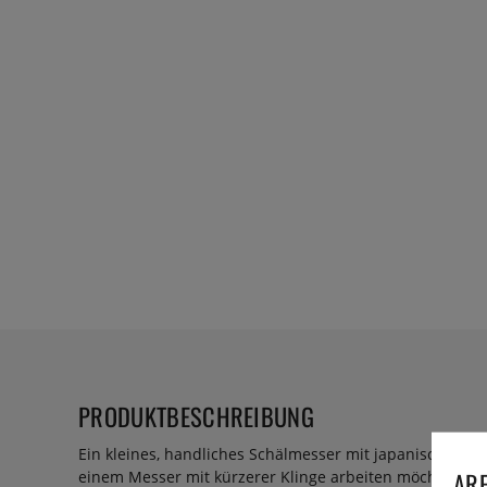
PRODUKTBESCHREIBUNG
Ein kleines, handliches Schälmesser mit japanischer Sch
ARE
einem Messer mit kürzerer Klinge arbeiten möchten.