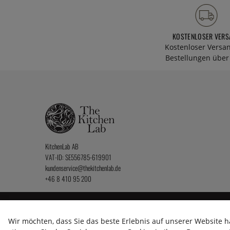
KOSTENLOSER VERS
Kostenloser Versa
Bestellungen über 
KitchenLab AB
VAT-ID: SE556785-619901
kundenservice@thekitchenlab.de
+46 8 410 95 200
2026 KitchenLab AB
Wir möchten, dass Sie das beste Erlebnis auf unserer Website h