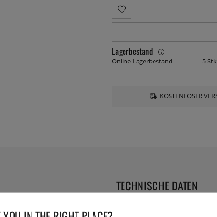
Lagerbestand
Online-Lagerbestand
5 Stk
KOSTENLOSER VERS
TECHNISCHE DATEN
ärfe. Ideal, wenn Sie mit
Serie:
 YOU IN THE RIGHT PLACE?