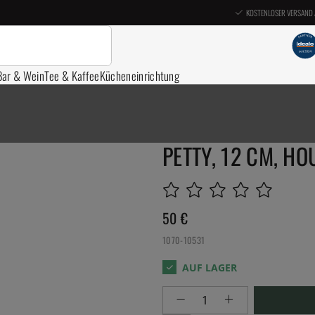
KOSTENLOSER VERSAND 
Bar & Wein
Tee & Kaffee
Kücheneinrichtung
PETTY, 12 CM, HO
50
€
1070-10531