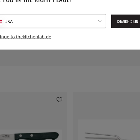
Herstellernummer:
SVK006
EAN:
4956617002035
CHANGE COUNT
USA
in
inue to thekitchenlab.de