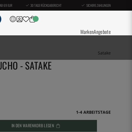
AB 69 EUR
30 TAGE RÜCKGABERECHT
SICHERE ZAHLUNGEN
Marken
Angebote
Satake
UCHO - SATAKE
1-4 ARBEITSTAGE
IN DEN WARENKORB LEGEN