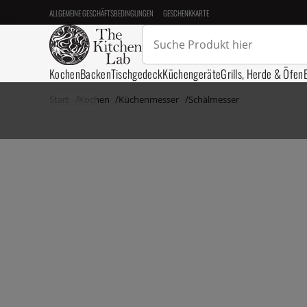
ALLGEMEINE GESCHÄFTSBEDINGUNGEN
GESCHENKKARTE
Kochen
Backen
Tischgedeck
Küchengeräte
Grills, Herde & Öfen
Start
Kochen
Küchenmesser
Schälmesser