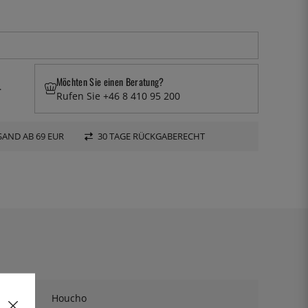
Möchten Sie einen Beratung?
.
Rufen Sie +46 8 410 95 200
AND AB 69 EUR
30 TAGE RÜCKGABERECHT
Houcho