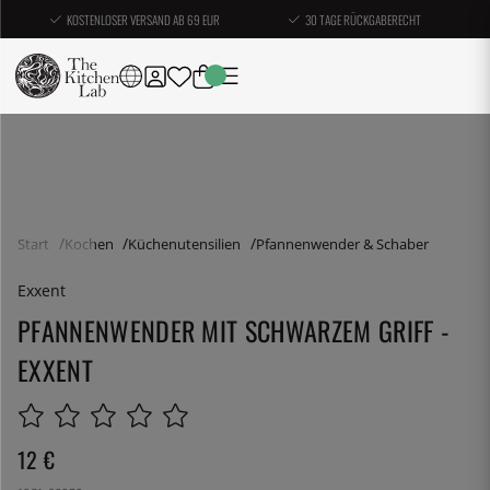
KOSTENLOSER VERSAND AB 69 EUR
30 TAGE RÜCKGABERECHT
Start
Kochen
Küchenutensilien
Pfannenwender & Schaber
Exxent
PFANNENWENDER MIT SCHWARZEM GRIFF -
EXXENT
12
€