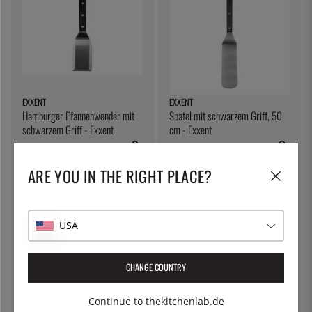
EXXENT
EXXENT
Hamburger Pfannenwender mit
Spatel mit schwarzem Griff, 50
schwarzem Griff - Exxent
cm - Exxent
16 €
17 €
ARE YOU IN THE RIGHT PLACE?
USA
CHANGE COUNTRY
Continue to thekitchenlab.de
EXXENT
KILNER