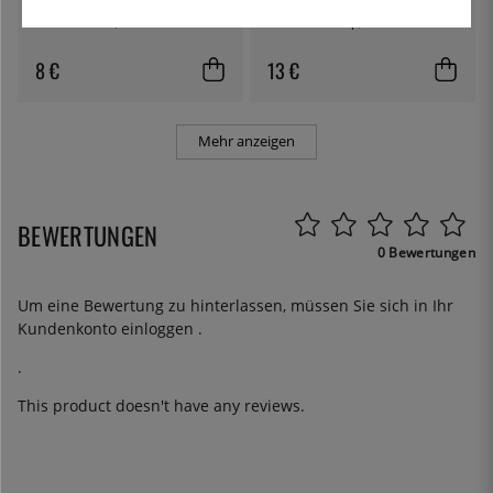
Buttermesser, 22 cm - Exxent
Flasche mit Clip, 1L - Kilner
8 €
13 €
Mehr anzeigen
BEWERTUNGEN
0 Bewertungen
Um eine Bewertung zu hinterlassen, müssen Sie sich in Ihr
Kundenkonto
einloggen
.
.
This product doesn't have any reviews.