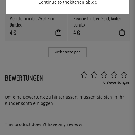
Continue to thekitchenlab.de
DURALEX
DURALEX
Picardie Tumbler, 25 cl, Plum -
Picardie Tumbler, 25 cl, Amber -
Duralex
Duralex
4 €
4 €
Mehr anzeigen
BEWERTUNGEN
0 Bewertungen
Um eine Bewertung zu hinterlassen, müssen Sie sich in Ihr
Kundenkonto
einloggen
.
.
This product doesn't have any reviews.