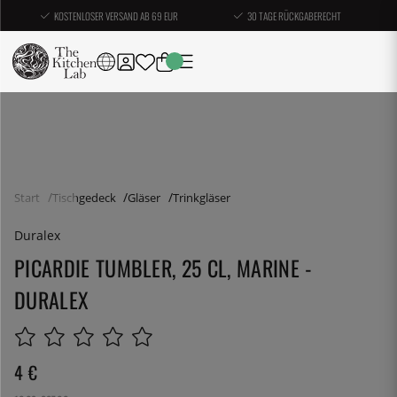
KOSTENLOSER VERSAND AB 69 EUR
30 TAGE RÜCKGABERECHT
Start
Tischgedeck
Gläser
Trinkgläser
Duralex
PICARDIE TUMBLER, 25 CL, MARINE -
DURALEX
4
€