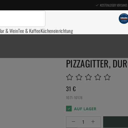
KOSTENLOSER VERSAND 
Bar & Wein
Tee & Kaffee
Kücheneinrichtung
PIZZAGITTER, DU
31
€
1071-10178