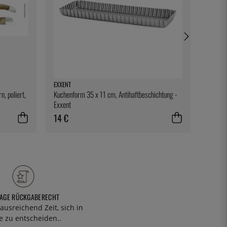
EXXENT
EXXENT
, poliert,
Kuchenform 35 x 11 cm, Antihaftbeschichtung -
Koffer 
Exxent
14 €
13 €
TAGE RÜCKGABERECHT
ausreichend Zeit, sich in
 zu entscheiden..