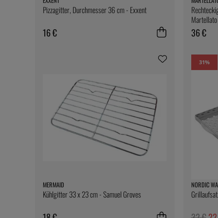
EXXENT
MARTELLAT
Pizzagitter, Durchmesser 36 cm - Exxent
Rechteckig
Martellato
16 €
36 €
31
%
MERMAID
NORDIC WA
Kühlgitter 33 x 23 cm - Samuel Groves
Grillaufsa
18 €
32 €
22