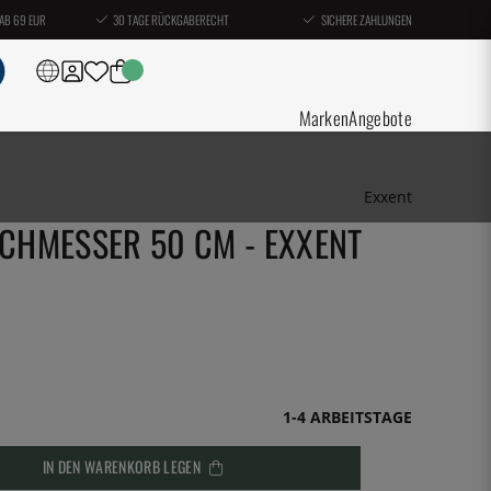
AB 69 EUR
30 TAGE RÜCKGABERECHT
SICHERE ZAHLUNGEN
Marken
Angebote
Exxent
RCHMESSER 50 CM - EXXENT
1-4 ARBEITSTAGE
IN DEN WARENKORB LEGEN