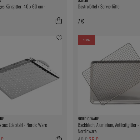
O
ÖSTLIN
es Kühlgitter, 40 x 60 cm -
Gastrolöffel / Servierlöffel
7 €
13
%
RE
NORDIC WARE
tz aus Edelstahl - Nordic Ware
Backblech, Aluminium, Antihaftgitter -
Nordicware
 €
40 €
35 €