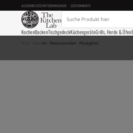
ALLGEMEINE GESCHÄFTSBEDINGUNGEN
GESCHENKKARTE
Kochen
Backen
Tischgedeck
Küchengeräte
Grills, Herde & Öfen
Start
Backen
Backutensilien
Rückgitter