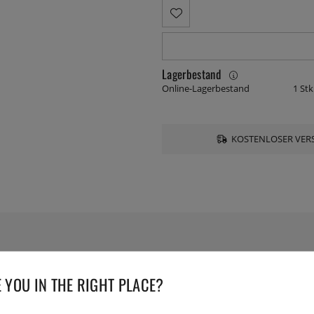
Lagerbestand
Online-Lagerbestand
1 Stk
KOSTENLOSER VERS
TECHNISCHE DATEN
 YOU IN THE RIGHT PLACE?
Herstellernummer:
65564