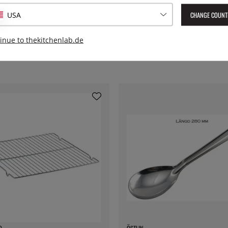
EAN:
7393107655642
CHANGE COUNT
USA
inue to thekitchenlab.de