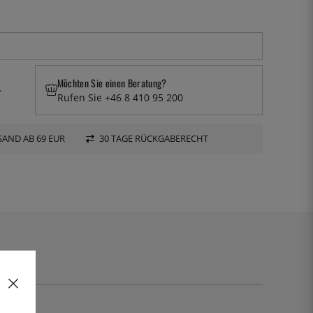
Möchten Sie einen Beratung?
.
Rufen Sie +46 8 410 95 200
AND AB 69 EUR
30 TAGE RÜCKGABERECHT