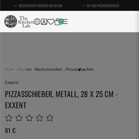
KOSTENLOSER VERSAND AB 69 EUR
30 TAGE RÜCKGABERECHT
Start
Backen
Backutensilien
Pizzaschaufeln
Exxent
PIZZASSCHIEBER, METALL, 28 X 25 CM -
EXXENT
81
€