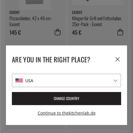
EXXENT
EXXENT
Pizzaschieber, 42 x 48 cm -
Klingen für Grill und Fettschaber,
Exxent
25er-Pack - Exxent
145 €
45 €
ARE YOU IN THE RIGHT PLACE?
USA
CHANGE COUNTRY
ÖSTLIN
EXXENT
Gastrolöffel / Servierlöffel
Pfannenwender, 45 cm - Exxent
Continue to thekitchenlab.de
7 €
21 €