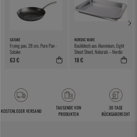
SATAKE
NORDIC WARE
Frying pan, 28 cm, Pure Pan -
Backblech aus Aluminium, Eight
Satake
Sheet Sheet, Naturals – Nordic
Ware
63 €
18 €
TAUSENDE VON
30 TAGE
KOSTENLOSER VERSAND
PRODUKTEN
RÜCKGABERECHT